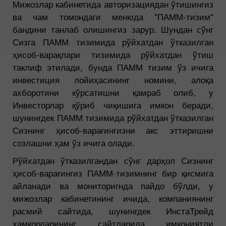
Мижозлар кабинетида авторизациядан ўтишингиз
ва чам томондаги менюда "ПАММ-тизим"
бандини танлаб олишингиз зарур. Шундан сўнг
Сизга ПАММ тизимида рўйхатдан ўтказилган
ҳисоб-варақлари тизимида рўйхатдан ўтиш
таклиф этилади, бунда ПАММ тизим ўз ичига
инвестиция лойиҳасининг номини, алоқа
ахборотини кўрсатишни қамраб олиб, у
Инвесторлар қўриб чиқишига имкон беради,
шунингдек ПАММ тизимида рўйхатдан ўтказилган
Сизнинг ҳисоб-варағингизни акс эттиришни
созлашни ҳам ўз ичига олади.
Рўйхатдан ўтказилгандан сўнг дарҳол Сизнинг
ҳисоб-варағингиз ПАММ-тизимнинг бир қисмига
айланади ва мониторигнда пайдо бўлди, у
мижозлар кабинетининг ичида, компаниянинг
расмий сайтида, шунингдек ИнстаТрейд
ҳамкорларининг сайтларида имкониятли