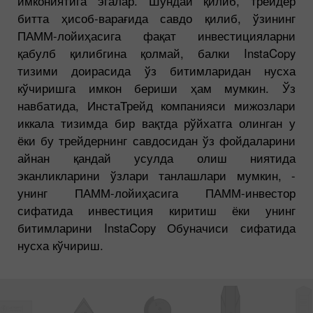
имкониятига эгалар. Шундай қилиб, трейдер
битта ҳисоб-варағида савдо қилиб, ўзининг
ПАММ-лойиҳасига фақат инвестицияларни
қабулб қилибгина қолмай, балки InstaCopy
тизими доирасида ўз битимларидан нусха
кўчиришга имкон бериши ҳам мумкин. Ўз
навбатида, ИнстаТрейд компанияси мижозлари
иккала тизимда бир вақтда рўйхатга олинган у
ёки бу трейдернинг савдосидан ўз фойдаларини
айнан қандай усулда олиш ниятида
эканликларини ўзлари танлашлари мумкин, -
унинг ПАММ-лойиҳасига ПАММ-инвестор
сифатида инвестиция киритиш ёки унинг
битимларини InstaCopy Обуначиси сифатида
нусха кўчириш.