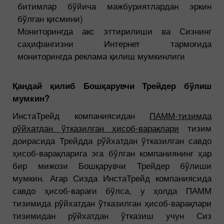
битимлар бўйича мажбуриятлардан эркин
бўлган қисмини)
Мониторингда акс эттирилиши ва Сизнинг
саҳифангизни Интернет тармоғида
мониторингда реклама қилиш мумкинлиги
Қандай қилиб Бошқарувчи Трейдер бўлиш
мумкин?
ИнстаТрейд компаниясидан
ПАММ-тизимда
рўйхатдан ўтказилган ҳисоб-варақлари
тизим
доирасида Трейдда рўйхатдан ўтказилган савдо
ҳисоб-варақларига эга бўлган компаниянинг ҳар
бир мижози Бошқарувчи Трейдер бўлиши
мумкин. Агар Сизда ИнстаТрейд компаниясида
савдо ҳисоб-варағи бўлса, у ҳолда ПАММ
тизимида рўйхатдан ўтказилган ҳисоб-варақлари
тизимидан рўйхатдан ўтказиш учун Сиз