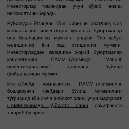
Инвесторлар томонидан учун кўриб чиқиш
имкониятини беради.
Рўйхатдан ўтгандан сўнг биринчи соатдаёқ Сиз
маблағларни инвестиция қилишга буюртмалар
ола бошлашингиз мумкин, уларни Сиз қабул
қилишингиз ёки рад этишингиз мумкин.
Инвесторлардан келадиган жорий буюртмалар
кабинетининг ПАММ-бўлимида "Менинг
инвестицияларим" ҳаволаси бўйича
фойдаланиши мумкин.
ИнстаТрейд компанияси ПАММ-тизимининг
бошқарувчи трейдери бўлиш мумкинлиги
тўғрисида қўшимча ахборот олиш учун марҳамат
ПАММ-тизимда рўйхатга олиш
саҳифасига
ташриб буюринг.