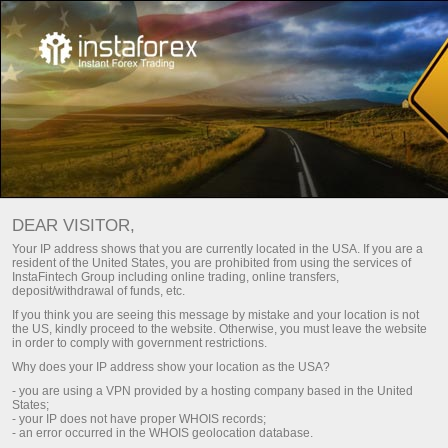
БОШҚАРУВЧИ ТРЕЙДЕРЛАР УЧУН
DEAR VISITOR,
ПАММ-ТИЗИМ
Your IP address shows that you are currently located in the USA. If you are a
resident of the United States, you are prohibited from using the services of
InstaFintech Group including online trading, online transfers,
Савдо ҳисоб-варағини очиш
deposit/withdrawal of funds, etc.
If you think you are seeing this message by mistake and your location is not
the US, kindly proceed to the website. Otherwise, you must leave the website
Демо-ҳисоб-варағини очиш
in order to comply with government restrictions.
Why does your IP address show your location as the USA?
- you are using a VPN provided by a hosting company based in the United
States;
- your IP does not have proper WHOIS records;
- an error occurred in the WHOIS geolocation database.