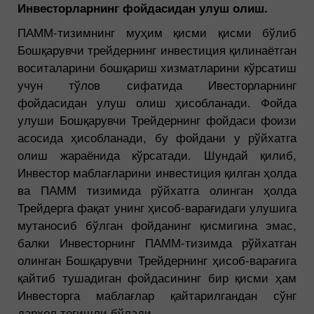
Инвесторларнинг фойдасидан улуш олиш.
ПАММ-тизимнинг муҳим қисми қисми бўлиб
Бошқарувчи трейдернинг инвестиция қилинаётган
воситаларини бошқариш хизматларини кўрсатиш
учун тўлов сифатида Ивесторларнинг
фойдасидан улуш олиш ҳисобланади. Фойда
улуши Бошқарувчи Трейдернинг фойдаси фоизи
асосида ҳисобланади, бу фойдани у рўйхатга
олиш жараёнида кўрсатади. Шундай қилиб,
Инвестор маблағларини инвестиция қилган ҳолда
ва ПАММ тизимида рўйхатга олинган ҳолда
Трейдерга фақат унинг ҳисоб-варағидаги улушига
мутаносиб бўлган фойданинг қисмигина эмас,
балки Инвесторнинг ПАММ-тизимда рўйхатган
олинган Бошқарувчи Трейдернинг ҳисоб-варағига
қайтиб тушадиган фойдасининг бир қисми ҳам
Инвесторга маблағлар қайтарилгандан сўнг
дарҳол тегишли бўлади.