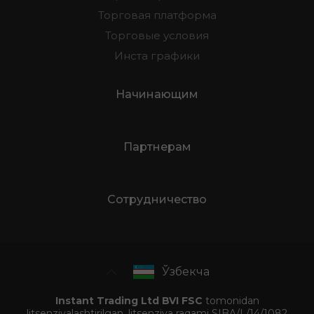
Торговая платформа
Торговые условия
Инста графики
Начинающим
Партнерам
Сотрудничество
Ўзбекча
Instant Trading Ltd BVI FSC
tomonidan
litsenziyalashtirilgan, litsenziya raqami SIBA/L/14/1082