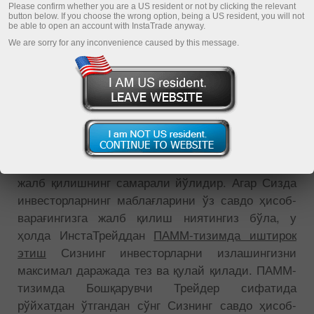
Please confirm whether you are a US resident or not by clicking the relevant
button below. If you choose the wrong option, being a US resident, you will not
be able to open an account with InstaTrade anyway.
We are sorry for any inconvenience caused by this message.
ИнстаТрейд компаниясидан ПАММ тизимида
қайд этилган ҳисоб-варақлари тизими - бу
Сизнинг савдо тизимингизга инвестицияларни
жалб қилишнинг самарали йўлидир. Агар Сизда
инвесторларнинг маблағларини ўз савдо ҳисоб-
варағингизга жалб қилиш ниятингиз бўла, у
ҳолда ИнстаТрейддан
ПАММ-тизимда иштирок
этиш
Сизнинг инвесторларни излашингизни
максимал даражада тез ва қулай қилади. ПАММ-
тизимда Бошқарувчи Трейдер сифатида
рўйхатдан ўтгандан сўнг Сизнинг савдо ҳисоб-