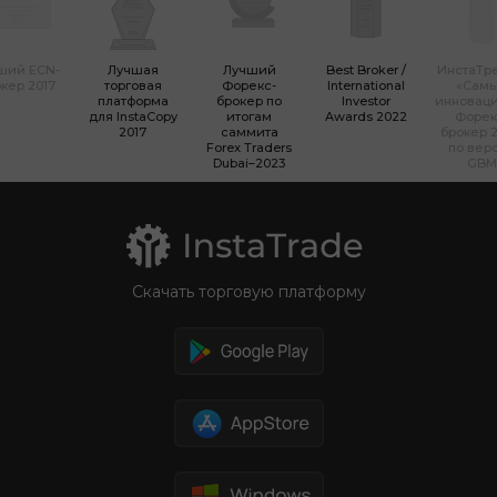
ший ECN-
Лучшая
Лучший
Best Broker /
ИнстаТр
кер 2017
торговая
Форекс-
International
«Сам
платформа
брокер по
Investor
инновац
для InstaCopy
итогам
Awards 2022
Форек
2017
саммита
брокер 2
Forex Traders
по вер
Dubai–2023
GBM
Скачать торговую платформу