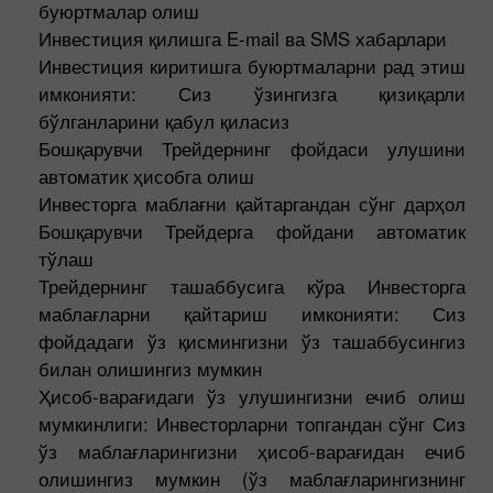
буюртмалар олиш
Инвестиция қилишга E-mail ва SMS хабарлари
Инвестиция киритишга буюртмаларни рад этиш
имконияти: Сиз ўзингизга қизиқарли
бўлганларини қабул қиласиз
Бошқарувчи Трейдернинг фойдаси улушини
автоматик ҳисобга олиш
Инвесторга маблағни қайтаргандан сўнг дарҳол
Бошқарувчи Трейдерга фойдани автоматик
тўлаш
Трейдернинг ташаббусига кўра Инвесторга
маблағларни қайтариш имконияти: Сиз
фойдадаги ўз қисмингизни ўз ташаббусингиз
билан олишингиз мумкин
Ҳисоб-варағидаги ўз улушингизни ечиб олиш
мумкинлиги: Инвесторларни топгандан сўнг Сиз
ўз маблағларингизни ҳисоб-варағидан ечиб
олишингиз мумкин (ўз маблағларингизнинг