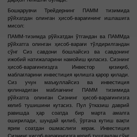
Бошқарувчи Трейдернинг ПАММ тизимида
рўйхатдан олинган ҳисоб-варағининг ишлашига
мисол:
ПАММ-тизимда рўйхатдан ўтгандан ва ПАММда
рўйхатга олинган ҳисоб-варағи тўлдирилгандан
сўнг Сиз савдони бошлайсиз ва савдонинг
ижобий натижаларини намойиш қиласиз. Сизнинг
ҳисоб-варағингиздга Инвестор қизиқиб,
маблағларини инвестиция қилишга қарор қилади.
Сиз учун маъқуллайсиз ва инвестиция
қилинадиган маблағнинг ПАММ тизимида
рўйхатга олинган Сизнинг ҳисоб-варағингизга
келиб тушишини кутасиз. Пул ўтказиш даврий
равишда ҳар соатда бир марта амалга
оширилади, шундай қилиб, ўртача кутиш вақти
ярим соатдан ошмаслиги керак. Инвестиция
Сизнинг ҳисоб-варағингизга келиб тушгандан сўнг