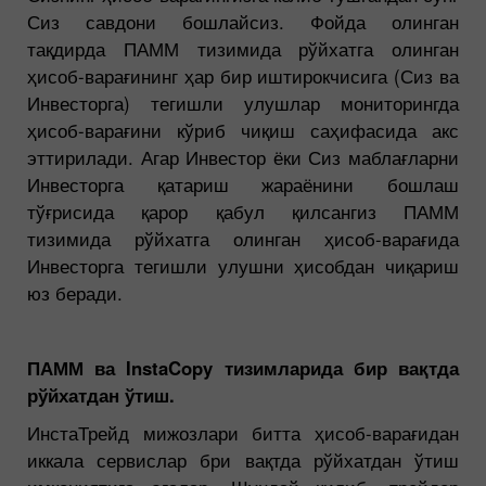
Сиз савдони бошлайсиз. Фойда олинган
тақдирда ПАММ тизимида рўйхатга олинган
ҳисоб-варағининг ҳар бир иштирокчисига (Сиз ва
Инвесторга) тегишли улушлар мониторингда
ҳисоб-варағини кўриб чиқиш саҳифасида акс
эттирилади. Агар Инвестор ёки Сиз маблағларни
Инвесторга қатариш жараёнини бошлаш
тўғрисида қарор қабул қилсангиз ПАММ
тизимида рўйхатга олинган ҳисоб-варағида
Инвесторга тегишли улушни ҳисобдан чиқариш
юз беради.
ПАММ ва InstaCopy тизимларида бир вақтда
рўйхатдан ўтиш.
ИнстаТрейд мижозлари битта ҳисоб-варағидан
иккала сервислар бри вақтда рўйхатдан ўтиш