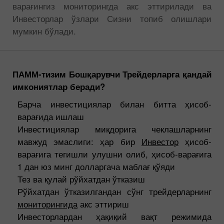
варағингиз мониторингда акс эттирилади ва
Инвесторлар ўзлари Сизни топиб олишлари
мумкин бўлади.
ПАММ-тизим Бошқарувчи Трейдерларга қандай
имкониятлар беради?
Барча инвестициялар билан битта ҳисоб-
варағида ишлаш
Инвестициялар миқдорига чеклашларнинг
мавжуд эмаслиги: ҳар бир
Инвестор
ҳисоб-
варағига тегишли улушни олиб, ҳисоб-варағига
1 дан юз минг долларгача маблағ қўяди
Тез ва қулай рўйхатдан ўтказиш
Рўйхатдан ўтказилгандан сўнг трейдерларнинг
мониторингида
акс эттириш
Инвесторлардан ҳақиқий вақт режимида