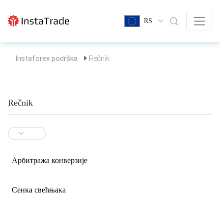
RS
Instaforex podrška
Rečnik
Rečnik
Арбитража конверзије
Сенка свећњака