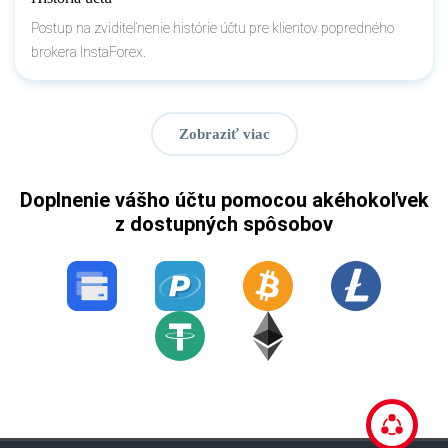
Postup na zviditeľnenie histórie účtu pre klientov popredného
brokera InstaForex.
Zobraziť viac
Doplnenie vášho účtu pomocou akéhokoľvek
z dostupných spôsobov