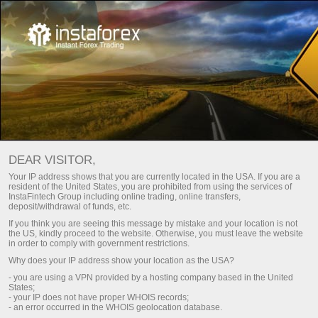
OUVRIR UN COMPTE PAMM CHEZ
DEAR VISITOR,
INSTATRADE
Your IP address shows that you are currently located in the USA. If you are a
resident of the United States, you are prohibited from using the services of
InstaFintech Group including online trading, online transfers,
Ouvrir un compte réel
deposit/withdrawal of funds, etc.
If you think you are seeing this message by mistake and your location is not
the US, kindly proceed to the website. Otherwise, you must leave the website
Ouvrir un compte démo
in order to comply with government restrictions.
Why does your IP address show your location as the USA?
- you are using a VPN provided by a hosting company based in the United
States;
- your IP does not have proper WHOIS records;
- an error occurred in the WHOIS geolocation database.