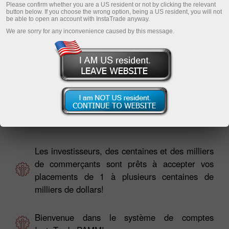
Please confirm whether you are a US resident or not by clicking the relevant
button below. If you choose the wrong option, being a US resident, you will not
be able to open an account with InstaTrade anyway.
We are sorry for any inconvenience caused by this message.
Traders, vos investisseurs sont déjà à la
recherche pour vous dans la surveillance
PAMM!
Les investisseurs, des centaines et des milliers
de commerçants sont prêts à accepter vos
placements de 1 à plusieurs centaines de
milliers de dollars!
Bienvenue dans le système de comptes