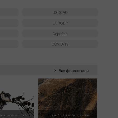
USDCAD
EURGBP
Серебро
COVID-19
Все фотоновости
ь, мгновенье! Топ-5
Наска 2.0. Как искусственный
r...
интеллект...