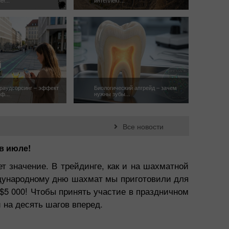
краудсорсинг – эффект
Биологический апгрейд – зачем
ф...
нужны зубы...
Все новости
в июле!
т значение. В трейдинге, как и на шахматной
еждународному дню шахмат мы приготовили для
$5 000! Чтобы принять участие в праздничном
 на десять шагов вперед.