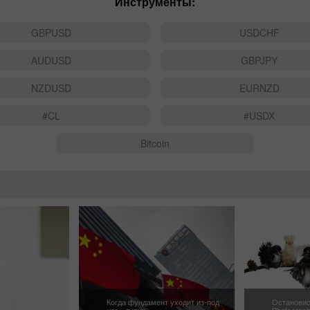
Инструменты:
GBPUSD
USDCHF
AUDUSD
GBPJPY
NZDUSD
EURNZD
#CL
#USDX
Bitcoin
Когда фундамент уходит из-под
Остановис
ног – тупик ...
Photographe