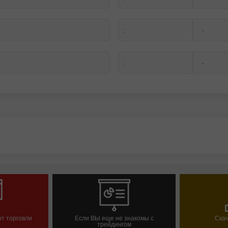
-
:
-
:
т торговли
Если ВЫ еще не знакомы с
Скач
трейдингом