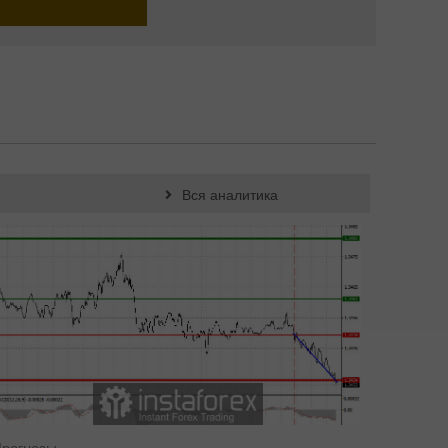
Вся аналитика
рогнозы
Фундам