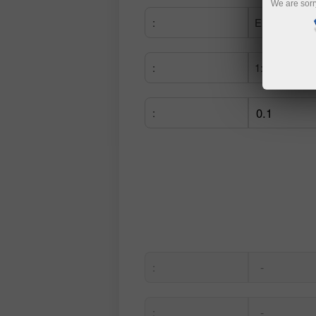
We are sorr
:
EURUSD
:
1:1
:
-
:
-
: