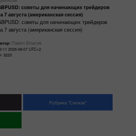
GBPUSD: советы для начинающих трейдеров
XAU/US
а 7 августа (американская сессия)
золото
GBPUSD: советы для начинающих трейдеров
Геопол
а 7 августа (американская сессия)
инфляц
ФРС п
Павел Власов
втор:
ограни
3:11 2026-08-07 UTC+2
3223
И
Автор:
13:44 20
3103
Рубрика "Свежак"