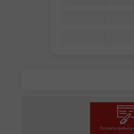
-
:
-
:
Получить прибыль о