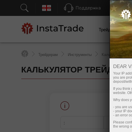
Поддержка
Бы
Трейдерам
Трейдерам
Инструменты
Калькулятор тр
КАЛЬКУЛЯТОР ТРЕЙДЕРА
DEAR V
Your IP addr
you are proh
deposit/with
If you thin
website. Ot
Why does yo
- you are u
- your IP d
- an error 
:
Please conf
the wrong o