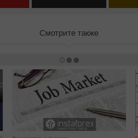
ый счет
Открыть демосчет
Смотрите также
ს
Фундаментальный анализ
П