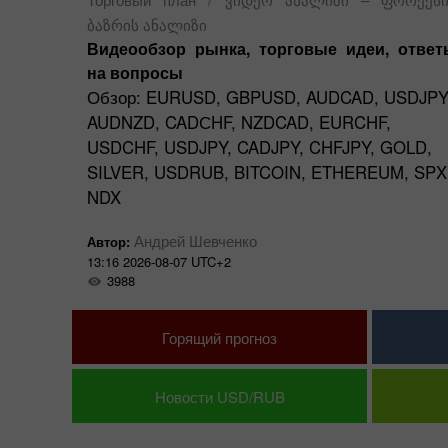
анского
ბაზრის ანალიზი
Видеообзор рынка, торговые идеи, ответ
пления.
на вопросы
Обзор: EURUSD, GBPUSD, AUDCAD, USDJPY
AUDNZD, CADСHF, NZDCAD, EURCHF,
USDCHF, USDJPY, CADJPY, CHFJPY, GOLD,
SILVER, USDRUB, BITCOIN, ETHEREUM, SPX
NDX
Андрей Шевченко
Автор:
13:16 2026-08-07 UTC+2
3988
Горящий прогноз
Новости USD/RUB