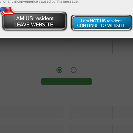
y for any inconvenience caused by this message.
:
:
:
:
-
:
-
: