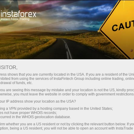
строе открытие счета
Торговая платформа
Начинающим
Партнерам
Сервисы комп
ейдера
ISITOR,
По
ess shows that you are currently located in the USA. If you are a resident of the Uni
ibited from using the services of InstaFintech Group including online trading, online
drawal of funds, etc.
k you are seeing this message by mistake and your location is not the US, kindly pro
herwise, you must leave the website in order to comply with government restrictions
ur IP address show your location as the USA?
sing a VPN provided by a hosting company based in the United States;
oes not have proper WHOIS records;
occurred in the WHOIS geolocation database.
:
USD
irm whether you are a US resident or not by clicking the relevant button below. If y
ption, being a US resident, you will not be able to open an account with InstaTrad