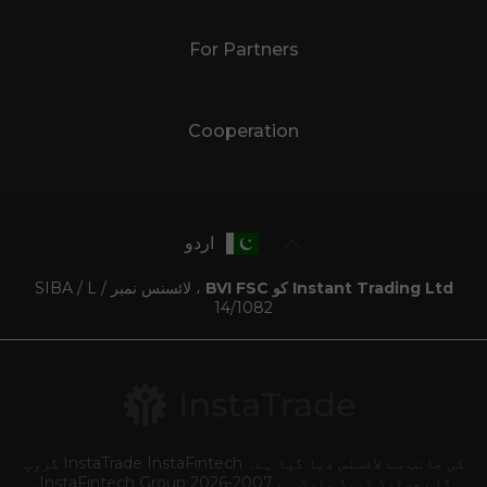
For Partners
Cooperation
اردو
Instant Trading Ltd کو BVI FSC
، لائسنس نمبر SIBA / L /
14/1082
کی جانب سے لائسنس دیا گیا ہے۔ InstaTrade InstaFintech گروپ
کا رجسٹرڈ ٹریڈ مارک ہے 2007-2026 InstaFintech Group.