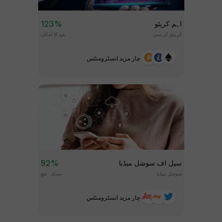
123%
اہم کرپٹو
کریپٹو کرنسی
نفع کا امکان
چار مزید انسٹرومنٹس
92%
سیل اف سوشل میڈیا
سوشل میڈیا
ممکنہ نفع
چار مزید انسٹرومنٹس