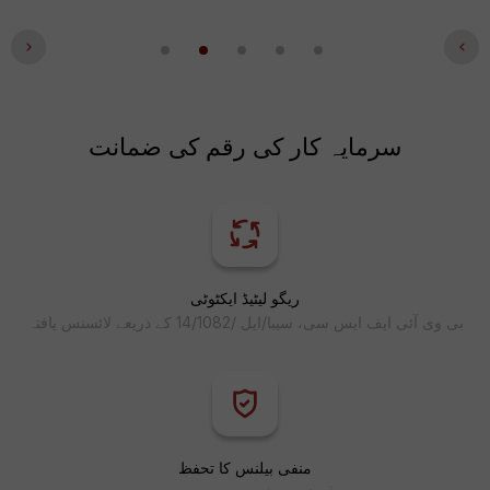
سرمایہ کار کی رقم کی ضمانت
ریگو لیٹیڈ ایکٹوٹی
بی وی آئی ایف ایس سی، سیبا/ایل /14/1082 کے ذریعے لائسنس یافتہ
منفی بیلنس کا تحفظ