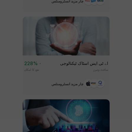
چار مزید انسٹرومنٹس
228%
اے ٹی ایس اسٹاک ٹیکنالوجی
سافٹ وئیرز
نفع کا امکان
چار مزید انسٹرومنٹس