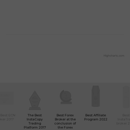
Highcharts.com
End of interactive chart.
 Best ECN
The Best
Best Forex
Best Affiliate
Best
ker 2017
InstaCopy
Broker at the
Program 2022
InstaTr
Trading
conclusion of
broker 
Platform 2017
the Forex