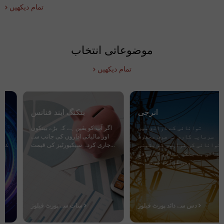
تمام دیکھیں
موضوعاتی انتخاب
تمام دیکھیں
انرجی
بنکنگ ایند فنانس
توانائی کے ذرائع میں
اگر آپ کو یقین ہے کہ بڑے بینکوں
سرمایہ کاری نہ صرف محفوظ
اور مالیاتی اداروں کی جانب سے
توانائی کی فراہمی کو یقینی
جاری کردہ سیکیورٹیز کی قیمت...
بناتی ہے بلکہ منافع کا موقع
بھی فراہم کرتی ہے
دس سے ذائد پورٹ فیلوز
سات سے پورٹ فیلوز