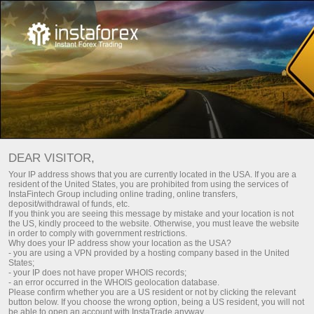
سمارٹ سرمایہ کاری
DEAR VISITOR,
Your IP address shows that you are currently located in the USA. If you are a
resident of the United States, you are prohibited from using the services of
InstaFintech Group including online trading, online transfers,
deposit/withdrawal of funds, etc.
کم سے کم سرمایہ کاری کے ساتھ 90
If you think you are seeing this message by mistake and your location is not
the US, kindly proceed to the website. Otherwise, you must leave the website
دنوں میں 32% کمائیں
in order to comply with government restrictions.
Why does your IP address show your location as the USA?
منافع بخش سرمایہ کاری کے پورٹ فولیو۔ عالمی اسٹاک ایکسچینج تک
- you are using a VPN provided by a hosting company based in the United
States;
رسائی۔ 10 سال کا تجربہ رکھنے والے ماہرین۔ جب آپ کماتے ہیں
- your IP does not have proper WHOIS records;
تو ہم کماتے ہیں
- an error occurred in the WHOIS geolocation database.
Please confirm whether you are a US resident or not by clicking the relevant
button below. If you choose the wrong option, being a US resident, you will not
be able to open an account with InstaTrade anyway.