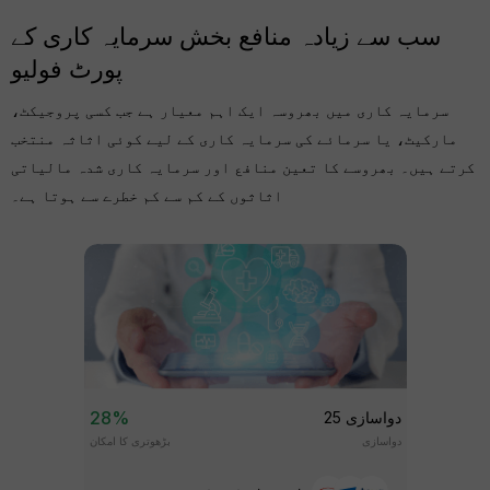
سب سے زیادہ منافع بخش سرمایہ کاری کے
پورٹ فولیو
سرمایہ کاری میں بھروسہ ایک اہم معیار ہے جب کسی پروجیکٹ،
مارکیٹ، یا سرمائے کی سرمایہ کاری کے لیے کوئی اثاثہ منتخب
کرتے ہیں۔ بھروسے کا تعین منافع اور سرمایہ کاری شدہ مالیاتی
اثاثوں کے کم سے کم خطرے سے ہوتا ہے۔
28%
دواسازی 25
دواسازی
بڑھوتری کا امکان