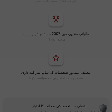
آپ کے فنڈز بیمہ شدہ ہیں
مالیاتی منڈیوں میں 2007 سے کام کر رہا ہے
متعدد ایوارڈز
مختلف مشہور شخصیات کے ساتھ شراکت داری
سرفہرست اداکاروں کو سپانسر کرنا
نقصان سے تحفظ کی ضمانت کا اختیار