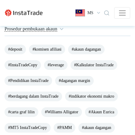
MS
Prosedur pembukaan akaun
#deposit
#komisen afiliasi
#akaun dagangan
#InstaTradeCopy
#leverage
#Kalkulator InstaTrade
#Pendidikan InstaTrade
#dagangan margin
#berdagang dalam InstaTrade
#indikator ekonomi makro
#carta graf lilin
#Williams Alligator
#Akaun Eurica
#MT5 InstaTradeCopy
#PAMM
#akaun dagangan