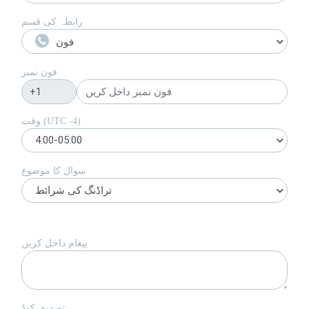
رابطہ کی قسم
فون
فون نمبر
)
-4
وقت (UTC
4:00-05:00
سوال کا موضوع
تراڈنگ کی شرائط
پیغام داخل کریں
تصدیق کوڈ: