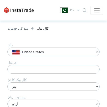
PK
کال بیک
مدد کی خدمات
ملک
United States
ای میل
کال بیک کا دن
پیر
پسندیدہ زبان
اردو