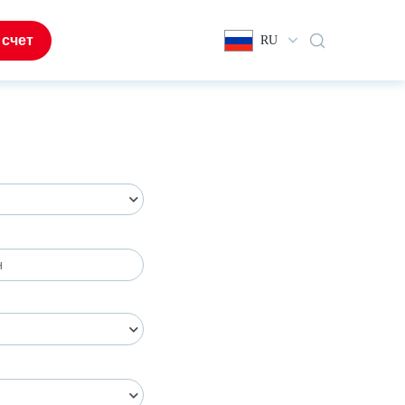
 счет
RU