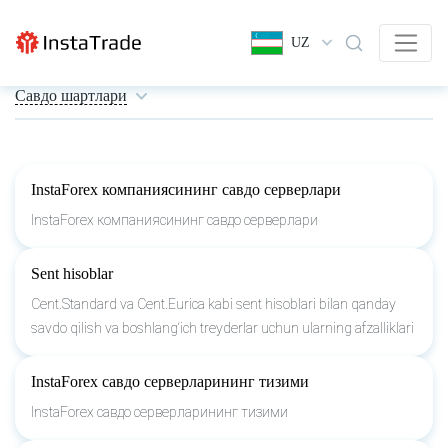
UZ
Савдо шартлари
InstaForex компаниясининг савдо серверлари
InstaForex компаниясининг савдо серверлари
Sent hisoblar
Cent.Standard va Cent.Eurica kabi sent hisoblari bilan qanday
savdo qilish va boshlang‘ich treyderlar uchun ularning afzalliklari
InstaForex савдо серверларининг тизими
InstaForex савдо серверларининг тизими