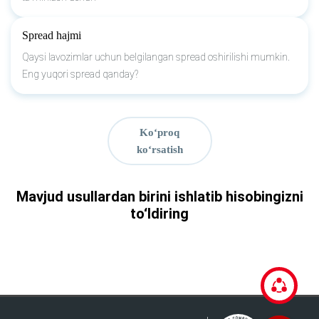
Spread hajmi
Qaysi lavozimlar uchun belgilangan spread oshirilishi mumkin.
Eng yuqori spread qanday?
Ko‘proq
ko‘rsatish
Mavjud usullardan birini ishlatib hisobingizni
to‘ldiring