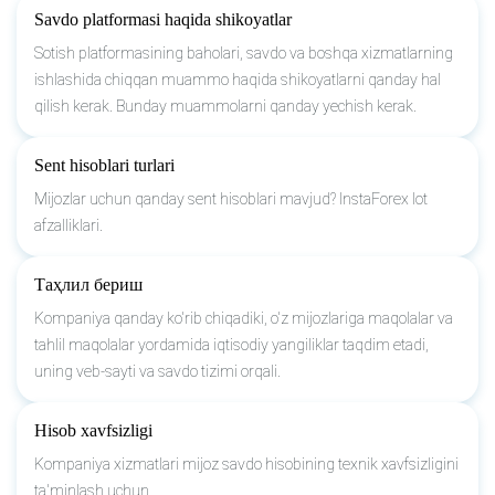
Savdo platformasi haqida shikoyatlar
Sotish platformasining baholari, savdo va boshqa xizmatlarning
ishlashida chiqqan muammo haqida shikoyatlarni qanday hal
qilish kerak. Bunday muammolarni qanday yechish kerak.
Sent hisoblari turlari
Mijozlar uchun qanday sent hisoblari mavjud? InstaForex lot
afzalliklari.
Таҳлил бериш
Kompaniya qanday ko'rib chiqadiki, o'z mijozlariga maqolalar va
tahlil maqolalar yordamida iqtisodiy yangiliklar taqdim etadi,
uning veb-sayti va savdo tizimi orqali.
Hisob xavfsizligi
Kompaniya xizmatlari mijoz savdo hisobining texnik xavfsizligini
ta'minlash uchun