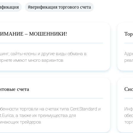
ификация
#верификация торгового счета
ИМАНИЕ – МОШЕННИКИ!
Тор
инг, сайты-клоны и другие виды обмана в
Адр
ернете имеют много вариантов
реа
нтовые счета
Сис
бенности торговли на счетах типа Cent.Standard и
Инф
t.Eurica, а также их преимущества для
обе
инающих трейдеров
тор