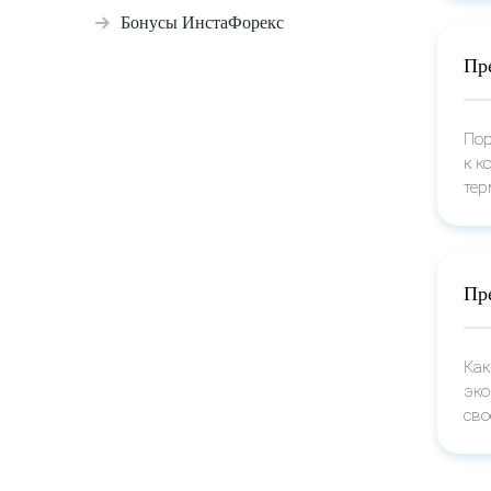
Бонусы ИнстаФорекс
Пр
Пор
к к
тер
Пр
Как
эко
сво