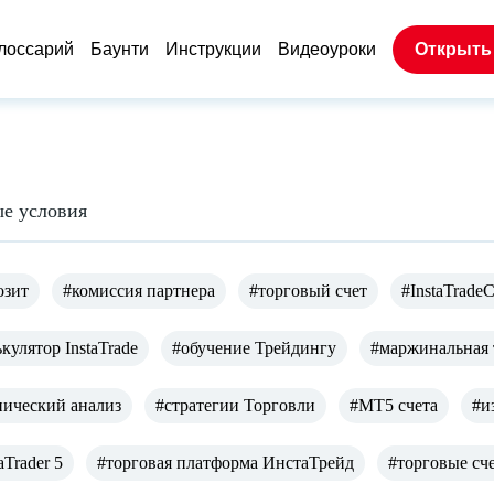
лоссарий
Баунти
Инструкции
Видеоуроки
Открыть
ые условия
озит
#комиссия партнера
#торговый счет
#InstaTrade
кулятор InstaTrade
#обучение Трейдингу
#маржинальная 
нический анализ
#стратегии Торговли
#МТ5 счета
#и
Trader 5
#торговая платформа ИнстаТрейд
#торговые сч