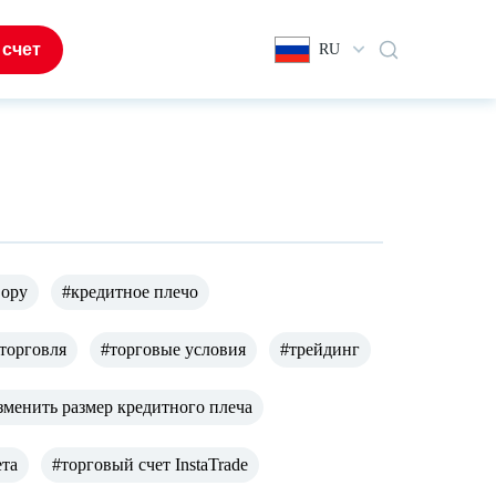
 счет
RU
Copy
#кредитное плечо
торговля
#торговые условия
#трейдинг
зменить размер кредитного плеча
ета
#торговый счет InstaTrade