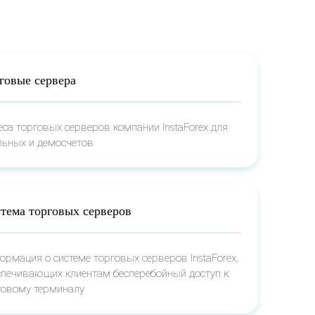
говые сервера
еса торговых серверов компании InstaForex для
льных и демосчетов
тема торговых серверов
ормация о системе торговых серверов InstaForex,
спечивающих клиентам бесперебойный доступ к
говому терминалу