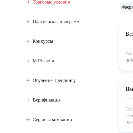
Торговые условия
#вер
Партнерская программа
ВН
Конкурсы
Фиш
инт
МТ5 счета
Обучение Трейдингу
Це
Верификация
Осо
Cen
Сервисы компании
нач