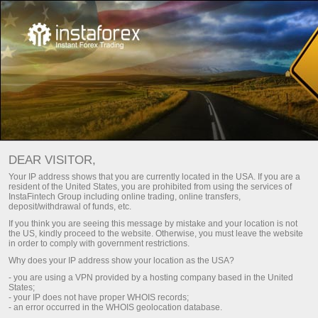
สำหรับเทรดเดอร์
การวิเคราะห์ตลาด Forex
DEAR VISITOR,
Your IP address shows that you are currently located in the USA. If you are a
resident of the United States, you are prohibited from using the services of
บทวิเคราะห์จากทาง
InstaFintech Group including online trading, online transfers,
deposit/withdrawal of funds, etc.
Forex
If you think you are seeing this message by mistake and your location is not
the US, kindly proceed to the website. Otherwise, you must leave the website
in order to comply with government restrictions.
Why does your IP address show your location as the USA?
We present to your attention the daily updated
Currency analytics section, where you will find
- you are using a VPN provided by a hosting company based in the United
States;
reviews from leading experts in the foreign
- your IP does not have proper WHOIS records;
exchange markets, up-to-date monitoring of
- an error occurred in the WHOIS geolocation database.