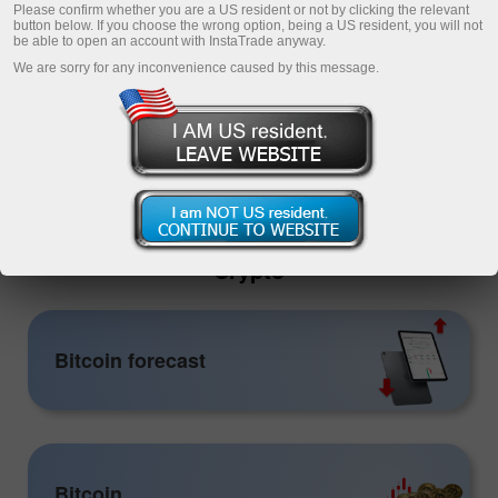
financial information.
Please confirm whether you are a US resident or not by clicking the relevant
button below. If you choose the wrong option, being a US resident, you will not
be able to open an account with InstaTrade anyway.
We are sorry for any inconvenience caused by this message.
เปิดบัญชีซื้อขาย
เปิดบัญชีเดโม่
Crypto
Bitcoin forecast
Bitcoin