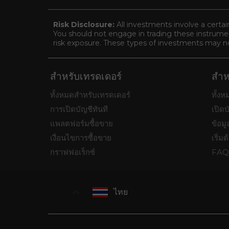
Risk Disclosure:
All investments involve a certai
You should not engage in trading these instrument
risk exposure. These types of investments may not 
สำหรับเทรดเดอร์
สำห
ทั้งหมดสำหรับเทรดเดอร์
ทั้ง
การเปิดบัญชีทันที
เปิดบ
แพลตฟอร์มซื้อขาย
ข้อมู
เงื่อนไขการซื้อขาย
เริ่มต
กราฟฟอเร็กซ์
FAQ 
ไทย