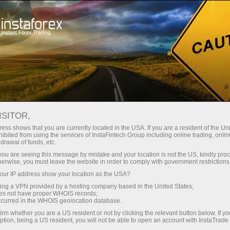
เปิดบัญชีเทรดทันที
แพลตฟอร์มการเทรด
สำหรับผู้เริ่มต้นใหม่
สำหรับหุ้นส่วน
Company Serv
BCHUSD
ISITOR,
rt
216.56
ess shows that you are currently located in the USA. If you are a resident of the Uni
3.26
(
1.51
%)
ibited from using the services of InstaFintech Group including online trading, online
25 - 7 August 2026
|
|
1 year
/
2 years
/
3 years
/
4 years
Actual
Forecast
Previous
drawal of funds, etc.
07 Aug 2026 20:06
k you are seeing this message by mistake and your location is not the US, kindly pro
herwise, you must leave the website in order to comply with government restrictions
ur IP address show your location as the USA?
sing a VPN provided by a hosting company based in the United States;
oes not have proper WHOIS records;
21
occurred in the WHOIS geolocation database.
irm whether you are a US resident or not by clicking the relevant button below. If y
Data not found
ption, being a US resident, you will not be able to open an account with InstaTrad
raders' feedback