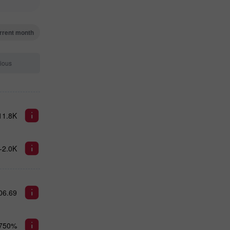
rrent month
ious
11.8K
-2.0K
06.69
.750%