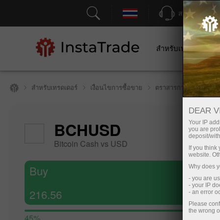
สนับสนุน
สำหรับเทรดเดอร์
สำหรับเทรดเดอร์
เงื่อนไขการซื้อขาย
ตราสารการซื้อขาย
DEAR V
Hide cha
BCHUSD
Your IP addr
you are proh
7 August 20
deposit/with
Bitcoin Cash vs USD
If you thin
website. Ot
Buy
Why does yo
- you are u
- your IP d
216.56
- an error 
Please conf
the wrong o
45%
T