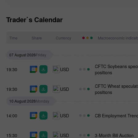
Trader`s Calendar
Time
Share
Currency
Macroeconomic indicat
07 August 2026
Friday
CFTC Soybeans specul
19:30
USD
positions
CFTC Wheat speculati
19:30
USD
positions
10 August 2026
Monday
14:00
USD
CB Employment Trend
15:30
USD
3-Month Bill Auction