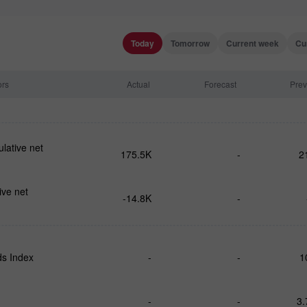
Today
Tomorrow
Current week
Cu
ors
Actual
Forecast
Prev
ative net
175.5K
-
2
ve net
-14.8K
-
s Index
-
-
1
-
-
3