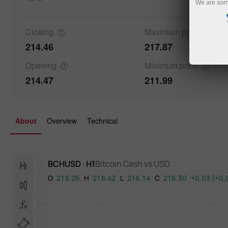
We are sorr
Details a
Closing
Maximum
price
214.46
217.87
Opening
Minimum
price
214.47
211.99
About
Overview
Technical