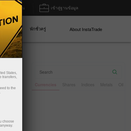
ฝาก/ถอน
เข้าสู่ฐานข้อมูล
พักชั่วครู่
ices
About InstaTrade
✕
ted States,
 transfers,
Line
Bar
Currencies
Shares
Indices
Metals
Oil an
ceed to the
.
Sell
6.52
ou choose
e anyway.
55%