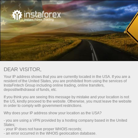
خدمات الفوركس
افتح حساب تداول
DEAR VISITOR,
افتح حسابا تجريبيا
Your IP address shows that you are currently located in the USA. If you are a
resident of the United States, you are prohibited from using the services of
InstaFintech Group including online trading, online transfers,
deposit/withdrawal of funds, etc.
If you think you are seeing this message by mistake and your location is not
the US, kindly proceed to the website. Otherwise, you must leave the website
in order to comply with government restrictions.
Why does your IP address show your location as the USA?
- you are using a VPN provided by a hosting company based in the United
States;
- your IP does not have proper WHOIS records;
- an error occurred in the WHOIS geolocation database.