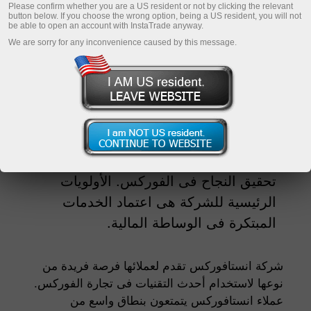
Please confirm whether you are a US resident or not by clicking the relevant
button below. If you choose the wrong option, being a US resident, you will not
be able to open an account with InstaTrade anyway.
We are sorry for any inconvenience caused by this message.
مرارا وتكرارا تم الإعتراف بانستافوركس
أفضل وسيط دولى نتيجة لالتزامها بأحدث
معايير الجودة والتطور. تقوم إنستافوركس
بتزويد العملاء باعلى فرص تقنية وجعل
الشروط التجارية أكثر ملائمة ليتمكنوا من
تحقيق النجاح فى الفوركس. الأولويات
الرئيسية للشركة هى اعتماد الخدمات
المبتكرة فى الوساطة المالية.
شركة انستافوركس تقدم لعملائها فرصة فريدة من
نوعها لاستخدام أحدث التقنيات فى تجارة الفوركس.
عملاء انستافوركس يتمتعون بنطاق واسع من