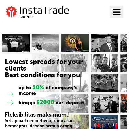
Pergi ke InstaTrade
Lowest spreads for your
clients
Best conditions for you!
50%
up to
of company’s
income
$2000
hingga
dari deposit
Fleksibilitas maksimum.!
Setiap partner berbeda, kami akan
beradaptasi dengan semua orang!