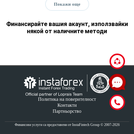
Покажи още
Финансирайте вашия акаунт, използвайки
някой от наличните методи
Политика на поверителност
Контакти
Партньорство
Финансови услуги са предоставени от InstaFintech Group © 2007-2026