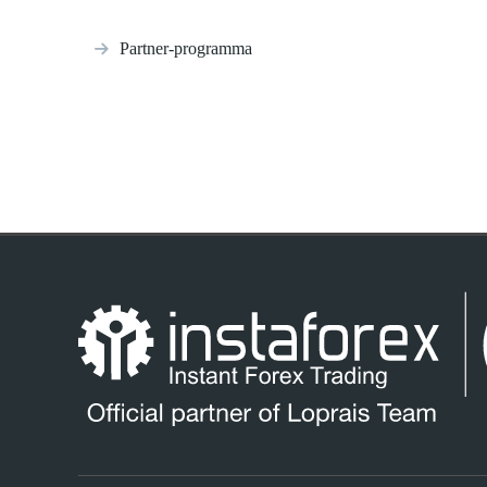
Partner-programma