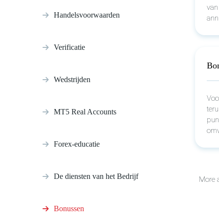
van
Handelsvoorwaarden
ann
Verificatie
Bon
Wedstrijden
Voo
ter
MT5 Real Accounts
pun
omv
Forex-educatie
De diensten van het Bedrijf
More a
Bonussen