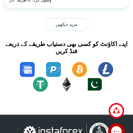
مزید دیکھیں
اپنے اکاؤنٹ کو کسی بھی دستیاب طریقے کے ذریعے
فنڈ کریں