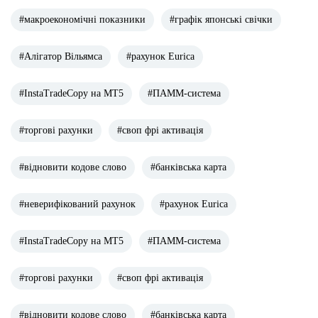
#макроекономічні показники
#графік японські свічки
#Алігатор Вільямса
#рахунок Eurica
#InstaTradeCopy на МТ5
#ПАММ-система
#торгові рахунки
#своп фрі активація
#відновити кодове слово
#банківська карта
#неверифікований рахунок
#рахунок Eurica
#InstaTradeCopy на МТ5
#ПАММ-система
#торгові рахунки
#своп фрі активація
#відновити кодове слово
#банківська карта