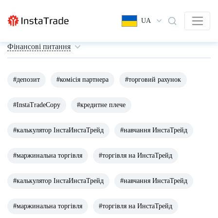
UA
Фінансові питання
#депозит
#комісія партнера
#торговий рахунок
#InstaTradeCopy
#кредитне плече
#калькулятор ІнстаИнстаТрейд
#навчання ИнстаТрейд
#маржинальна торгівля
#торгівля на ИнстаТрейд
#калькулятор ІнстаИнстаТрейд
#навчання ИнстаТрейд
#маржинальна торгівля
#торгівля на ИнстаТрейд