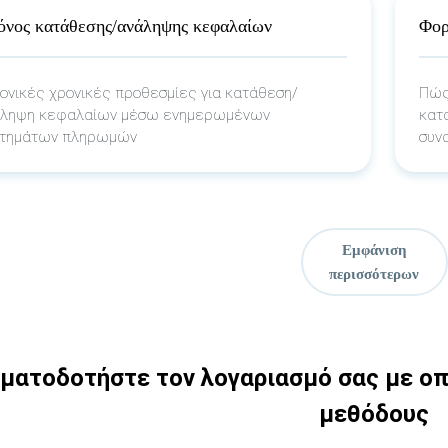
όνος κατάθεσης/ανάληψης κεφαλαίων
Φορ
ονικές χρονικές προθεσμίες για κατάθεση/
Πώς
άληψη κεφαλαίων μέσω ενημερωμένων
κατ
στημάτων πληρωμών
συνα
Εμφάνιση
περισσότερων
ματοδοτήστε τον λογαριασμό σας με οπ
μεθόδους