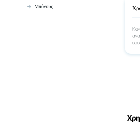
Μπόνους
Χρ
Καν
αν
συ
Χρη