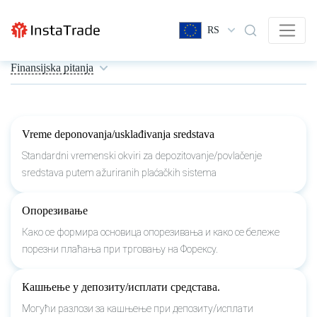
RS
Finansijska pitanja
Vreme deponovanja/usklađivanja sredstava
Standardni vremenski okviri za depozitovanje/povlačenje
sredstava putem ažuriranih plaćačkih sistema
Опорезивање
Како се формира основица опорезивања и како се бележе
порезни плаћања при трговању на Форексу.
Кашњење у депозиту/исплати средстава.
Могући разлози за кашњење при депозиту/исплати