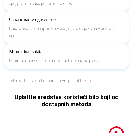
средстава и како решити проблем.
Отказивање од исцрпе
Како отказати исцрпљењу средстава са рачуна у случају
грешке
Minimalna isplata.
Minimalan iznos za isplatu za različite načine plaćanja.
More articles can be found in English at the
link
.
Uplatite sredstva koristeći bilo koji od
dostupnih metoda