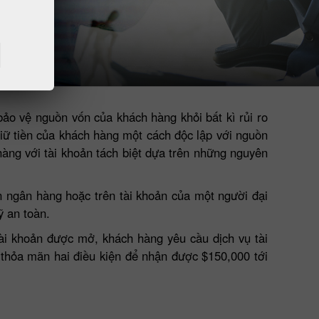
bảo vệ nguồn vốn của khách hàng khỏi bất kì rủi ro
giữ tiền của khách hàng một cách độc lập với nguồn
hàng với tài khoản tách biệt dựa trên những nguyên
ản ngân hàng hoặc trên tài khoản của một người đại
ỹ an toàn.
tài khoản được mở, khách hàng yêu cầu dịch vụ tài
ần thỏa mãn hai điều kiện để nhận được $150,000 tới