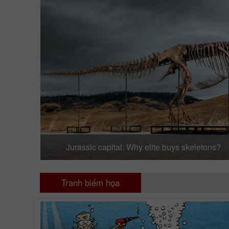
Jurassic capital: Why elite buys skeletons?
Tranh biếm họa