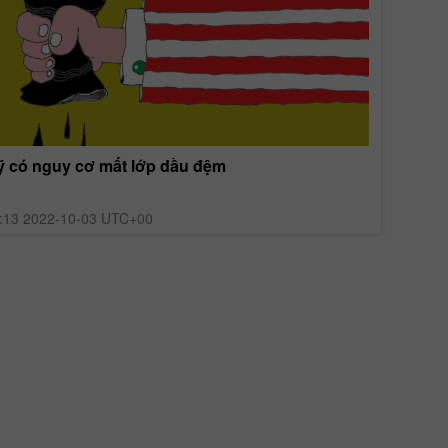
 có nguy cơ mất lớp dầu đệm
Suy thoá
:13 2022-10-03 UTC+00
02:03 20