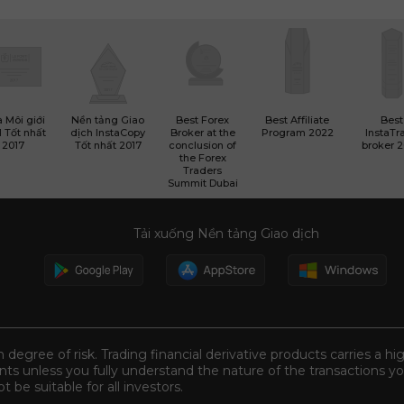
 Môi giới
Nền tảng Giao
Best Forex
Best Affiliate
Best
 Tốt nhất
dịch InstaCopy
Broker at the
Program 2022
InstaTr
2017
Tốt nhất 2017
conclusion of
broker 
the Forex
Traders
Summit Dubai
Tải xuống Nền tảng Giao dịch
n degree of risk. Trading financial derivative products carries a hi
s unless you fully understand the nature of the transactions you
be suitable for all investors.