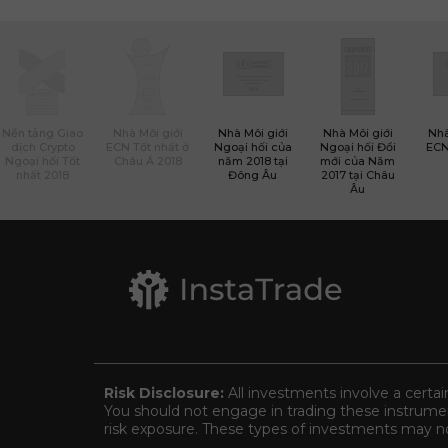
Nền tảng Giao
Nhà Môi giới
Nhà Môi giới
Nhà Môi giới
Nhà
dịch Crypto
ECN Tốt nhất ở
Ngoại hối của
Ngoại hối Đổi
ECN
Ngoại hối Tốt
Châu Á 2018
năm 2018 tại
mới của Năm
nhất 2018
Đông Âu
2017 tại Châu
Âu
Risk Disclosure:
All investments involve a certai
You should not engage in trading these instrument
risk exposure. These types of investments may not 