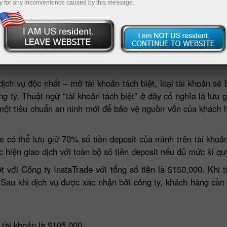
y for any inconvenience caused by this message.
Mở tài khoản giao dịch
Mở tài khoản demo
ch vụ độc nhất – mở tài khoản tách biệt, loại tài khoản sẽ 
g ty. Thuật ngữ “tài khoản tách biệt” ở đây có nghĩa là lưu 
 một tiêu chuẩn an ninh mới để bảo vệ nguồn vốn của khách 
e có thể lưu giữ 70% số tiền deposit của mình trên tài kho
 hiện giao dịch với toàn bộ số tiền deposit nếu đủ mức kí qu
 với Công ty InstaTrade với tổng số tiền là $150,000. Khi 
ết. Sau khi dịch vụ được xác nhận bởi công ty, khách hàng c
 tài khoản là $105,000.