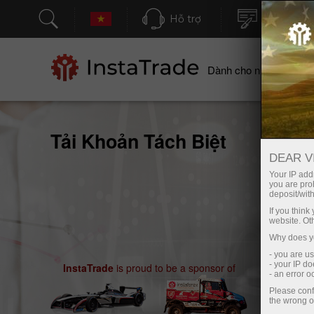
Hỗ trợ
Mở tài kh
Dành cho nhà giao dịc
Tải Khoản Tách Biệt
DEAR V
Your IP addr
you are proh
deposit/with
If you thin
website. Ot
Why does yo
- you are u
- your IP d
InstaTrade
is proud to be a sponsor of
- an error 
Please conf
the wrong o