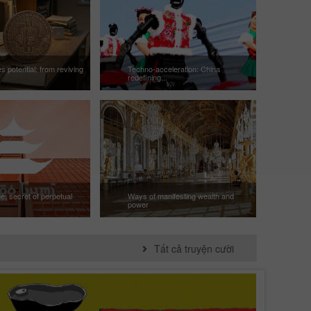
s potential: from reviving
Techno-acceleration: China
redefining...
e: secret of perpetual
Ways of manifesting wealth and
power
Tất cả truyện cười