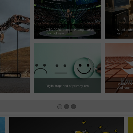
GTC 2026: Jensen Huang marks
AI unleashe
dawn of new...
lost...
Shinise cod
Digital trap: end of privacy era
business...