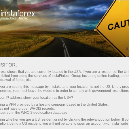
oản ngay lập tức
Tải nền tảng giao dịch Metatrader
Dành cho người mới
h
Dành cho đối tác
Company Serv
bắt đầu
ISITOR,
ess shows that you are currently located in the USA. If you are a resident of the Uni
ibited from using the services of InstaFintech Group including online trading, online
drawal of funds, etc.
k you are seeing this message by mistake and your location is not the US, kindly pro
herwise, you must leave the website in order to comply with government restrictions
ur IP address show your location as the USA?
sing a VPN provided by a hosting company based in the United States;
oes not have proper WHOIS records;
occurred in the WHOIS geolocation database.
irm whether you are a US resident or not by clicking the relevant button below. If y
ption, being a US resident, you will not be able to open an account with InstaTrad