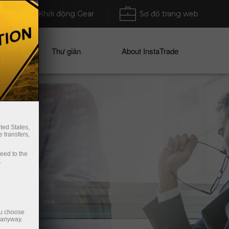
Khởi động Gear
Sơ đồ trang web
ices
Thư giãn
About InstaTrade
ted States,
 transfers,
ceed to the
.
ou choose
e anyway.