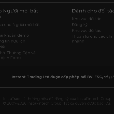
 Người mới bắt
Dành cho đối tá
u
Khu vực đối tác
cả cho Người mới bắt
Đăng ký
Khu vực đối tác
tài khoản demo
Thuận lợi cho các chi
g tin hữu ích
nhánh
​đầu
hỏi Thường Gặp về
 dịch Forex
Instant Trading Ltd được cấp phép bởi BVI FSC,
số gi
InstaTrade là thương hiệu đã đăng ký của InstaFintech Group.
© 2007-2026 InstaFintech Group. Tất cả quyền được bảo lưu.