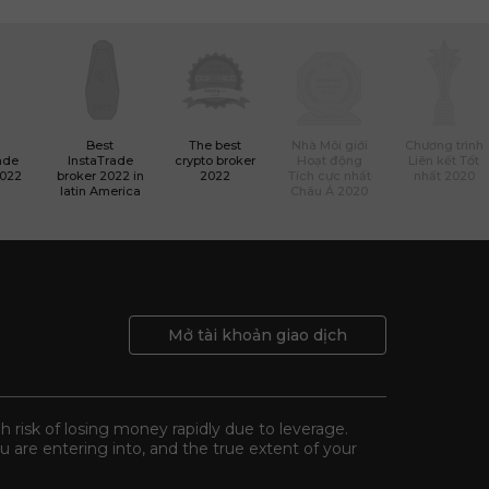
Best
The best
Nhà Môi giới
Chương trình
ade
InstaTrade
crypto broker
Hoạt động
Liên kết Tốt
2022
broker 2022 in
2022
Tích cực nhất
nhất 2020
latin America
Châu Á 2020
Mở tài khoản giao dịch
gh risk of losing money rapidly due to leverage.
 are entering into, and the true extent of your