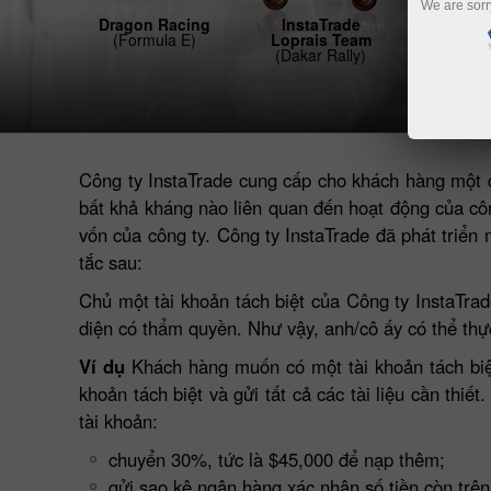
We are sorr
Dragon Racing
InstaTrade
(Formula E)
Loprais Team
(Dakar Rally)
Công ty InstaTrade cung cấp cho khách hàng một dị
bất khả kháng nào liên quan đến hoạt động của côn
vốn của công ty. Công ty InstaTrade đã phát triển
tắc sau:
Chủ một tài khoản tách biệt của Công ty InstaTrad
diện có thẩm quyền. Như vậy, anh/cô ấy có thể thực
Ví dụ
Khách hàng muốn có một tài khoản tách biệt
khoản tách biệt và gửi tất cả các tài liệu cần thi
tài khoản:
chuyển 30%, tức là $45,000 để nạp thêm;
gửi sao kê ngân hàng xác nhận số tiền còn trên