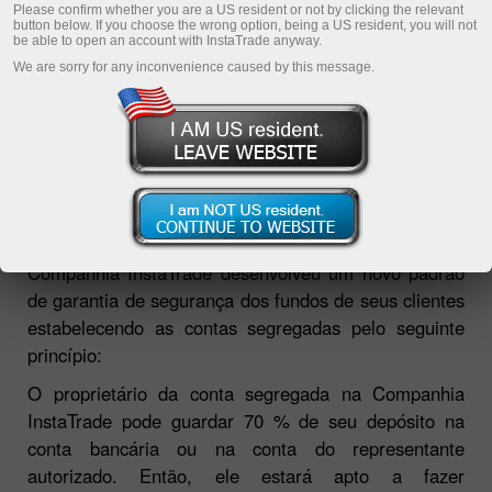
Please confirm whether you are a US resident or not by clicking the relevant
button below. If you choose the wrong option, being a US resident, you will not
be able to open an account with InstaTrade anyway.
We are sorry for any inconvenience caused by this message.
Companhia InstaTrade oferece a seus clientes um
serviço único - a abertura de contas segregadas,
fornecendo proteção ao capital do cliente contra
riscos de situação de força-maior relacionadas à
atividade da Companhia. No senso aceito do termo,
"conta segregada" é armazenamento dos fundos do
cliente separados dos fundos da companhia. A
Companhia InstaTrade desenvolveu um novo padrão
de garantia de segurança dos fundos de seus clientes
estabelecendo as contas segregadas pelo seguinte
princípio:
O proprietário da conta segregada na Companhia
InstaTrade pode guardar 70 % de seu depósito na
conta bancária ou na conta do representante
autorizado. Então, ele estará apto a fazer