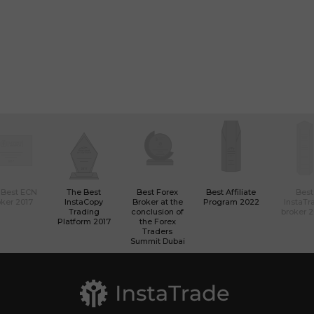
 Best ECN
The Best
Best Forex
Best Affiliate
Best
ker 2017
InstaCopy
Broker at the
Program 2022
InstaTr
Trading
conclusion of
broker 
Platform 2017
the Forex
Traders
Summit Dubai