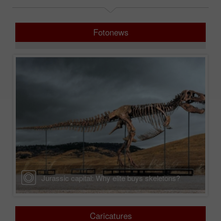
Fotonews
Jurassic capital: Why elite buys skeletons?
Caricatures