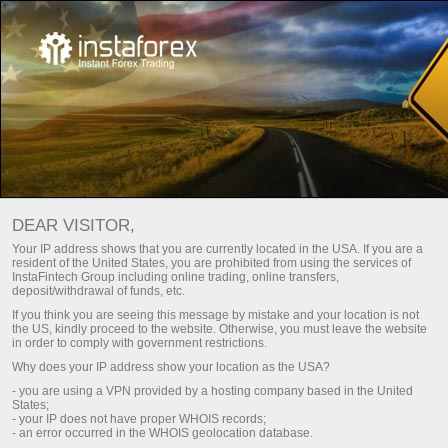
Contas Segregadas
InstaTrade
is proud to be a sponsor of
DEAR VISITOR,
Your IP address shows that you are currently located in the USA. If you are a
resident of the United States, you are prohibited from using the services of
InstaFintech Group including online trading, online transfers,
Dragon Racing
InstaTrade
deposit/withdrawal of funds, etc.
(Formula E)
Loprais Team
If you think you are seeing this message by mistake and your location is not
(Dakar Rally)
the US, kindly proceed to the website. Otherwise, you must leave the website
in order to comply with government restrictions.
Abrir conta de negociação
Why does your IP address show your location as the USA?
tatrader
Baixe a
- you are using a VPN provided by a hosting company based in the United
States;
Abrir conta demo
- your IP does not have proper WHOIS records;
- an error occurred in the WHOIS geolocation database.