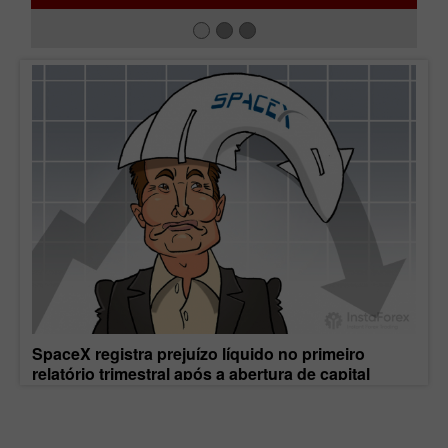
SpaceX registra prejuízo líquido no primeiro
Al
relatório trimestral após a abertura de capital
m
01:50 2026-08-07 UTC+00
01