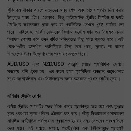
ঝুঁকি কম থাকার কারণে নতুনদের জন্য শেখা এবং তাদের প্রথম ডিল করার
উপযুক্ত সময় এটা। এছাড়াও, কিছু অটোমেটেড ট্রেডিং সিস্টেম যা ফ্ল্যাট
ট্রেডিংয়ে ভালোভাবে কাজ করে তা প্যাসিফিক সেশনে খুবই কার্যকর হত
পারে। যাইহোক, মার্কিন ফেডারেল রিজার্ভ সিস্টেম যখন তার নিয়মিত সভার
ফলাফল ঘোষণা করে তখন বর্ধিত অস্থিরতার কিছু সময় থাকতে পারে। এই
ঘোষণাগুলির তাত্ক্ষণিক প্রতিক্রিয়া তীক্ষ্ণ হতে পারে, সুতরাং তা দামের
গতিবেগের উপর উল্লেখযোগ্য প্রভাব ফেলতে পারে।
AUD/USD এবং NZD/USD কারেন্সি পেয়ার প্যাসিফিক সেশনে
সবচেয়ে বেশি ট্রেড হয়। এর কারণ হলো প্যাসিফিক অঞ্চলের রাষ্ট্রগুলোর
মধ্যে অস্ট্রেলিয়ান এবং নিউজিল্যান্ড ডলার অন্যতম প্রধান জাতীয় মুদ্রা।
এশিয়ান ট্রেডিং সেশন
এশীয় ট্রেডিং সেশনটির শুরুর দিকে বাজার প্রাণবন্ত হয়ে ওঠে এবং মুদ্রার
মূল্য প্রবণতা দ্রুত গতিতে ওঠানামা শুরু করে। তীব্র ক্রিয়াকলাপ সাধারণত
সামষ্টিক অর্থনৈতিক প্রতিবেদন প্রকাশিত হওয়ার সময় সেশনের প্রথম দিকে
দেখা যায়। এই সময়ে, জাপান, অস্ট্রেলিয়া এবং নিউজিল্যান্ড প্রায়শই