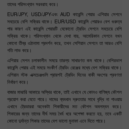
তাদের পরিসংখ্যান সরবরাহ করে।
EUR/JPY, USD/JPYএবং AUD কারেন্সি পেয়ার এশিয়ার সেশনে
সবচেয়ে বেশি সক্রিয় থাকে। EUR/USD কারেন্সি পেয়ারও বেশ গুরুত্ব
পায় কারণ এই কারেন্সি পেয়ারটি যেকোনো ট্রেডিং সেশনে সবচেয়ে বেশি
সক্রিয় থাকে। পরিসংখ্যান থেকে দেখা যায়, আমেরিকান সেশনে যখন
কোনো তীব্র ওঠানামা প্রদর্শন করে, তখন সেশিয়ান সেশনে তা আরও বেশি
গতি লাভ করে।
এশিয়ার সেশন চলাকালীন সময়ে তারল্য সাধারণত কম থাকে। বেশিরভাগ
কারেন্সি পেয়ার এই সময়ে সংকীর্ণ ট্রেডিং রেঞ্জের মধ্যে বেশ সক্রিয় থাকে।
এশিয়ান স্টক এক্সচেঞ্জগুলি প্রায়শই ট্রেডিং দিনের বাকী অংশের প্রবণতা
নির্ধারণ করে।
বাজার মাঝারি আকারে অস্থির থাকে, তাই এখানে যে কোনও বাণিজ্য কৌশল
প্রয়োগ করা যেতে পারে। দামের ব্যবধান দ্রুততার সাথে বৃদ্ধি না পাওয়ায়
এখানে ট্রেডাররা অনেকটা শিকারীদের মত কৌশল অবলম্বন করে।
শিকারের জন্য তাদের দীর্ঘ সময় ধৈর্য ধরে অপেক্ষা করতে হয়, তবে একটি
কোনো দুর্দান্ত শিকার তাদের বেশ ভালো মুনাফা এনে দিতে পারে।