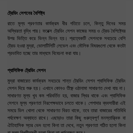
ট্রেডিং সেশনের বৈশিষ্ট্য
রাতে মূল্য প্রবণতার কার্যক্রম ধীর গতিতে চলে, কিন্তু দিনের সময়
অস্থিরতা বৃদ্ধি পায়। ফরেক্স ট্রেডিং সেশন কাজের সময় ও ট্রেড বৈশিষ্ট্যের
উপর ভিত্তি করে ভিন্ন ভিন্ন হয়। প্রত্যেকটি সেশনকে সবচেয়ে বেশি
ট্রেড হওয়া মুদ্রা, ভোলাটিলিটি লেভেল এবং মৌলিক বিষয়গুলো থেকে কতটা
প্রভাবিত হচ্ছে তার মাধ্যমে বিবেচনা করা যায়।
প্যাসিফিক ট্রেডিং সেশন
মুদ্রা বাজারেত কার্যক্রম সবচেয়ে শান্ত ট্রেডিং সেশন প্যাসিফিক ট্রেডিং
সেশন দিয়ে শুরু হয়। এখানে কোনও তীক্ষ্ণ ওঠানামা সাধারণত দেখা যায় না।
সাধারণত মূল্য খুব কম পরিবর্তিত হয়, বাজার স্থির থাকে এবং প্যাসিফিক
সেশনে মূল্য প্রবণতা নিরপেক্ষভাবে চলতে থাকে। পেশাদার ব্যবসায়ীরা এই
সময়ে ডিল খোলা থেকে সাধারণত বিরত থাকে, তবে তারা বাজারের গতিবিধি
পর্যবেক্ষণ অব্যাহত রাখে। এছাড়াও তারা কিছু গুরুত্বপূর্ণ মনস্তাত্ত্বিক বা
ঐতিহাসিক স্তর ভেদ হলো কিনা তা দেখে, নতুন প্রবণতা গঠিত হলো কিনা
বা মূল্য বিপরীতমুখী হলো কিনা তা পর্যবেক্ষণ করে।