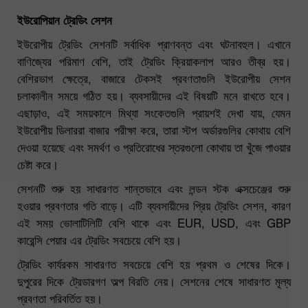
ইউরোপিয়ান ট্রেডিং সেশন
ইউরোপীয় ট্রেডিং সেশনটি সর্বাধিক প্রাণবন্ত এবং ঘটনাবহুল। এখানে
বাণিজ্যের পরিমাণ বেশি, তাই ট্রেডিং ক্রিয়াকলাপ আরও তীব্র হয়।
বেশিরভাগ ক্ষেত্রে, বাজারে টেকসই প্রবণতাগুলি ইউরোপীয় সেশন
চলাকালীন সময়ে গঠিত হয়। ব্যবসায়ীদের এই বিষয়টি মনে রাখতে হবে।
এছাড়াও, এই সময়কালে মিথ্যা সংকেতগুলি প্রায়শই দেখা যায়, যেমন
ইউরোপীয় ডিলাররা বাজার পরীক্ষা করে, তারা স্টপ অর্ডারগুলির কোথায় বেশি
দেওয়া হয়েছে এবং সমর্থণ ও প্রতিরোধের স্তরগুলো কোথায় তা খুঁজে পাওয়ার
চেষ্টা করে।
সেশনটি শুরু হয় সাধারণত শান্তভাবে এবং লন্ডন স্টক এক্সচেঞ্জের শুরু
হওয়ার প্রবণতার গতি বাড়ে। এটি ব্যবসায়ীদের প্রিয় ট্রেডিং সেশন, কারণ
এই সময় ভোলাটিলিটি বেশি থাকে এবং EUR, USD, এবং GBP
কারেন্সি পেয়ার এর ট্রেডিং সবচেয়ে বেশি হয়।
ট্রেডিং কার্যরকম সাধারণত সবচেয়ে বেশি হয় প্রথম ও শেষের দিকে।
দুপুরের দিকে ট্রেডারগণ অল্প বিরতি নেয়। সেশনের শেষে সাধারণত মূল্য
প্রবণতা পরিবর্তিত হয়।