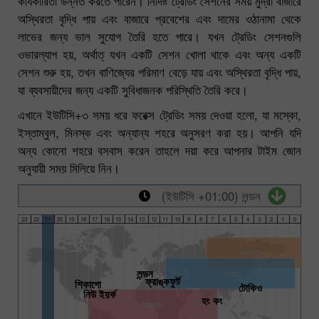
কার্যকারিতা উন্নত করতে পারেন। নির্দিষ্ট ট্রেডিং সেশনের সময় মুদ্রা বাজারে
অস্থিরতা বৃদ্ধি পায় এবং বাজারে প্রবেশের এবং দামের ওঠানামা থেকে
লাভের জন্য ভাল সুযোগ তৈরি হতে পারে। যখন ট্রেডিং সেশনগুলি
ওভারল্যাপ হয়, অর্থাত্ যখন একটি সেশন খোলা থাকে এবং অন্য একটি
সেশন শুরু হয়, তখন বাণিজ্যের পরিমাণ বেড়ে যায় এবং অস্থিরতা বৃদ্ধি পায়,
যা ব্যবসায়ীদের জন্য একটি সুবিধাজনক পরিস্থিতি তৈরি করে।
এখানে ইউটিসি+৩ সময় ধরে ফরেক্স ট্রেডিং সময় দেওয়া হলো, যা মস্কো,
ইস্তাম্বুল, মিনস্ক এবং অন্যান্য শহরে অনুসরণ করা হয়। আপনি যদি
অন্য কোনো শহরে বসবাস করেন তাহলে দয়া করে আপনার টাইম জোন
অনুযায়ী সময় মিলিয়ে নিন।
(ইউটিসি +01:00) লন্ডন
23
22
21
20
19
18
17
16
15
14
13
12
11
10
9
8
7
6
5
4
3
2
1
0
প্যাসিফিক
লন্ডন
এশিয়া
ফ্রাঙ্কফুর্ট
শিকাগো
টোকিও
নিউ ইয়র্ক
হং কং
ইউরোপ