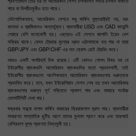
প্রবণতাগুলি তৈরি হয় তা আমেরিকান সেশন চলাকালীন সময়ে চলমান থাকতে
পারে বা বিপরীতমুখীও হতে পারে।
ভৌগোলিকভাবে, আমেরিকান সেশনে শুধু মার্কিন যুক্তরাষ্ট্রই নয়, বরং
কানাডা ও ব্রাজিকলও অন্তর্ভুক্ত। ব্যবসায়ীরা USD এবং CAD কারেন্সি
পেয়ারে বেশি মনোযোগী হয়। এছাড়াও এই সেশনে জাপানি ইয়েন বেশ
সক্রিয় থাকে। যেসব ট্রেডার মূল্যের দ্রুত ওঠানামাকে ভয় পায় না তারা
GBP/JPY এবং GBP/CHF এর মত ক্রোস রেটে ট্রেডিং করে।
আরও একটি অপরিহার্য দিক রয়েছে। এটি কোনও গোপন বিষয় নয় যে
ইউরোপীয় ব্যাংকগুলি আমেরিকান ব্যাংকগুলির মতো প্রভাবশালী, তাই
ইউরোপীয় ব্যাংকগুলো আংশিকভাবে আমেরিকান ব্যাংকগুলোর গুরুত্বকে
প্রভাবিত করে। তবে, যখন ইউরোপিয়ান সেশন শেষ হয় তখন আমেরিকার
ব্যাংকগুলোর গুরুত্ব পূর্ণ শক্তিতে প্রকাশ পায় এবং বাজারে সর্বোচ্চ
ভোলাটিলিটি দেখা যায়।
শুক্রবার সন্ধ্যা নাগাদ মার্কিন বাজারের ক্রিয়াকলাপ হ্রাস পায়। ব্যবসায়ীরা
সাধারণত সাপ্তাহিক ছুটির আগে তাদের মুনাফা গ্রহণ করে এবং তারপরই
বেশিরভাগ মূল্য প্রবণতা নিম্নমুখী হয়।