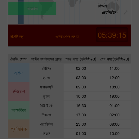
সিডনি
আমেরিকা
ওয়েলিংটন
05:39:14
মার্কেট বন্ধ
এশিয়া শেশন শুরু হয়
ট্রেডিং সেশন
আর্থিক কার্যক্রমের কেন্দ্র
শুরুর সময় (ইউটিসি+3)
শেষ সময়(ইউটিসি+3)
টোকিও
02:00
11:00
এশিয়া
হং কং
03:00
12:00
ফ্রাঙ্কফুর্ট
09:00
18:00
ইউরোপ
লন্ডন
10:00
19:00
নিউ ইয়র্ক
16:30
01:00
আমেরিকা
শিকাগো
17:00
02:00
ওয়েলিংটন
23:00
08:00
প্যাসিফিক
সিডনি
01:00
10:00