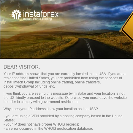
ইন্সটাফরেক্স থেকে ট্রেডিং ফ্লোরের সময়
21:20:46
DEAR VISITOR,
Your IP address shows that you are currently located in the USA. If you are a
resident of the United States, you are prohibited from using the services of
InstaFintech Group including online trading, online transfers,
deposit/withdrawal of funds, etc.
If you think you are seeing this message by mistake and your location is not
the US, kindly proceed to the website. Otherwise, you must leave the website
in order to comply with government restrictions.
Why does your IP address show your location as the USA?
- you are using a VPN provided by a hosting company based in the United
States;
- your IP does not have proper WHOIS records;
লন্ডন
- an error occurred in the WHOIS geolocation database.