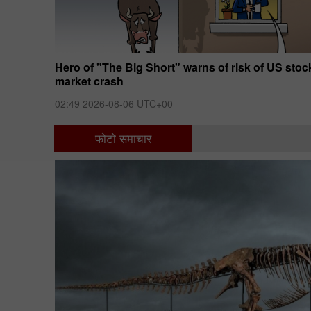
 sweeps
Hero of "The Big Short" warns of risk of US stoc
market crash
02:49 2026-08-06 UTC+00
फोटो समाचार