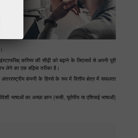
Trading in the browser
wal
ै।
ाफॉरेक्ष् करियर की सीढ़ी को बढ़ाने के लिएजार्व से अपनी पूरी
लाभ लेने का एक बढ़िया तरीका है।
ष्ट्रीय कंपनी के हिस्से के रूप में वित्तीय क्षेत्र में सफलता
य विदेशी भाषाओं का अच्छा ज्ञान (रूसी, यूरोपीय या एशियाई भाषाओं)