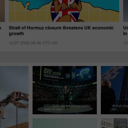
k
Strait of Hormuz closure threatens UK economic
Un
growth
in
12:27 2026-08-06 UTC+00
12
GTC 2026: Jensen Huang marks
Animal meg
dawn of new...
for...