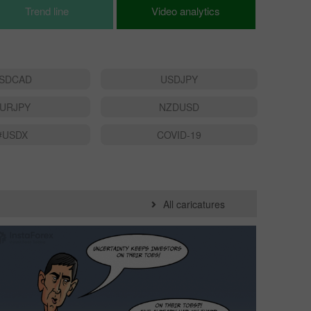
Trend line
Video analytics
SDCAD
USDJPY
URJPY
NZDUSD
#USDX
COVID-19
All caricatures