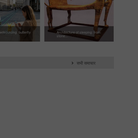
dsourcing: butterfly
Architecture of sleeping: from
stone...
सभी समाचार