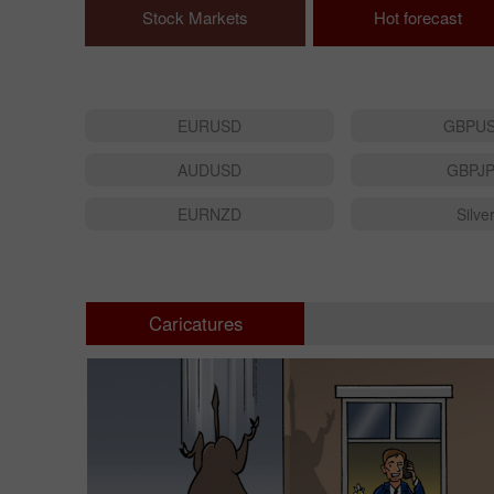
Stock Markets
Hot forecast
EURUSD
GBPU
AUDUSD
GBPJ
EURNZD
Silve
Caricatures