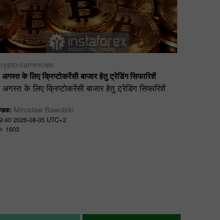
rypto-currencies
Technica
 अगस्त के लिए क्रिप्टोकरेंसी बाजार हेतु ट्रेडिंग सिफारिशें
5-7 अगस्
 अगस्त के लिए क्रिप्टोकरेंसी बाजार हेतु ट्रेडिंग सिफारिशें
$4,116 स
चूंकि सो
Miroslaw Bawulski
ेखक:
$4,116 क
9:40 2026-08-05 UTC+2
(Buy) क
1603
गिरावट (
रेजिस्टें
(खरीदारी
Di
लेखक:
10:18 20
1558