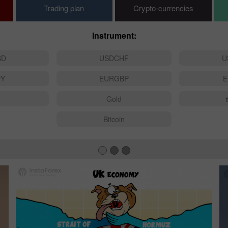
Trading plan
Crypto-currencies
Instrument:
SD
USDCHF
U
PY
EURGBP
E
r
Gold
Bitcoin