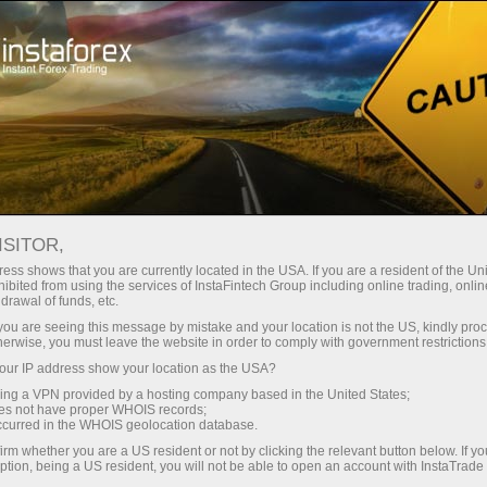
ा
तुरंत खाता खोलना
ट्रेडिंग प्लेटफॉर्म
जम
नए लोगों के लिए
पार्टनर्स के लिए
कंपनी सेवाएँ
ISITOR,
ess shows that you are currently located in the USA. If you are a resident of the Uni
ibited from using the services of InstaFintech Group including online trading, online
है - जैसे
drawal of funds, etc.
k you are seeing this message by mistake and your location is not the US, kindly pro
herwise, you must leave the website in order to comply with government restrictions
ach of them
ur IP address show your location as the USA?
asterly
sing a VPN provided by a hosting company based in the United States;
oes not have proper WHOIS records;
occurred in the WHOIS geolocation database.
irm whether you are a US resident or not by clicking the relevant button below. If y
ption, being a US resident, you will not be able to open an account with InstaTrad