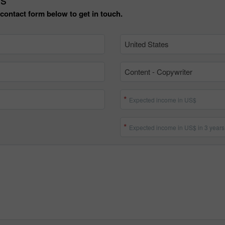
contact form below to get in touch.
United States
Content - Copywriter
Expected income in US$
Expected income in US$ in 3 years