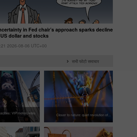
certainty in Fed chair’s approach sparks decline
Fed’s Wa
 US dollar and stocks
setting 
:21 2026-08-06 UTC+00
11:10 20
सभी फोटो समाचार
acities: VIP motorcades
Closer to nature: quiet revolution of...