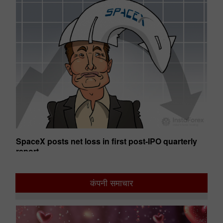
SpaceX posts net loss in first post-IPO quarterly
Ge
report
01:50 2026-08-07 UTC+00
01
कंपनी समाचार