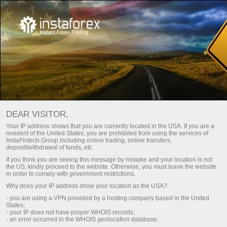
For traders
Analysis
दुनिया भर के छुट्टियां और पर्व
DEAR VISITOR,
दुनिया भर के छुट्टियां और पर्व
Your IP address shows that you are currently located in the USA. If you are a
resident of the United States, you are prohibited from using the services of
InstaFintech Group including online trading, online transfers,
deposit/withdrawal of funds, etc.
If you think you are seeing this message by mistake and your location is not
जमा करें
Money
the US, kindly proceed to the website. Otherwise, you must leave the website
in order to comply with government restrictions.
Why does your IP address show your location as the USA?
- you are using a VPN provided by a hosting company based in the United
States;
- your IP does not have proper WHOIS records;
- an error occurred in the WHOIS geolocation database.