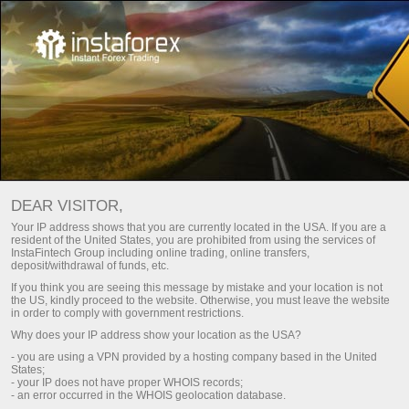
Main
हमारे बारे में
विनियमन
लाइसेंस और विनियम
DEAR VISITOR,
InstaFintech Group has been operating in the forex industry
Your IP address shows that you are currently located in the USA. If you are a
since 2007 and for this period it has managed to firmly
resident of the United States, you are prohibited from using the services of
InstaFintech Group including online trading, online transfers,
establish itself, reaching the top place in the industry and
deposit/withdrawal of funds, etc.
introducing innovative IT-solutions. The broker adheres to the
If you think you are seeing this message by mistake and your location is not
highest levels of quality, working in accordance with the
the US, kindly proceed to the website. Otherwise, you must leave the website
international laws and local standards of particular countries.
in order to comply with government restrictions.
Thanks to that, InstaTrade has a reputation of a reliable
Why does your IP address show your location as the USA?
partner which provides its clients with safe trading
- you are using a VPN provided by a hosting company based in the United
environment.
States;
- your IP does not have proper WHOIS records;
- an error occurred in the WHOIS geolocation database.