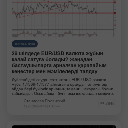
Торговый план
28 шілдеде EUR/USD валюта жұбын
қалай сатуға болады? Жаңадан
бастаушыларға арналған қарапайым
кеңестер мен мәмілелерді талдау
Дүйсенбідегі сауда- саттықтағы EUR / USD валюта
жұбы 1,1366-1,1377 аймағына оралды , ол жұп Бір
айдан бері бүйірлік арнаның төменгі шекарасы болып
табылады . Осылайша , бүгін осы шекарадан секіруге.
Станислав Полянский
2848
12:45 2026-07-29 UTC--4