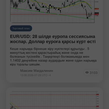
Торговый план
EUR/USD: 28 шілде еуропа сессиясына
жоспар. Доллар еуроға қарсы күрт өсті
Кеше нарыққа бірнеше кіру нүктелері құрылды . 5
минуттық кестені қарастырайық және онда не
болғанын түсінейік . Таңертеңгі болжамымда мен
1.1402 деңгейіне назар аудардым және одан нарыққа
кіру туралы шешім.
Максим Магдалинин
3103
13:08 2026-07-29 UTC--4