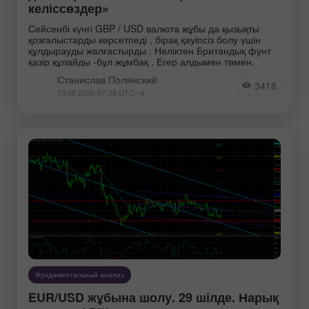
келіссөздер»
Сейсенбі күнгі GBP / USD валюта жұбы да қызықты
қозғалыстарды көрсетпеді , бірақ қауіпсіз болу үшін
құлдырауды жалғастырды . Неліктен Британдық фунт
қазір құлайды -бұл жұмбақ . Егер алдымен төмен.
Станислав Полянский
3418
13:58 2026-07-29 UTC--4
РџРѕР»СЏРЅСЃРєРёР№
РњР°РіРґР°Р»РёРЅРёРЅ
РЎС‚Р°РЅРёСЃР»Р°РІ
РњР°РєСЃРёРј
Фундаментальный анализ
EUR/USD жұбына шолу. 29 шілде. Нарық