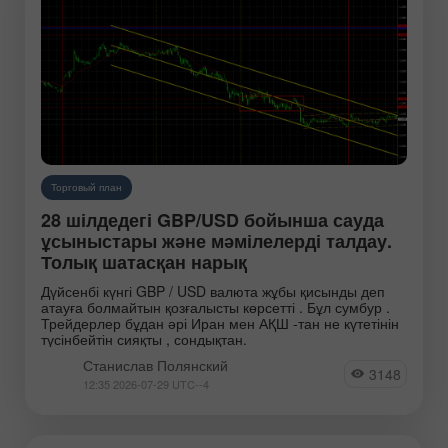
Торговый план
28 шілдедегі GBP/USD бойынша сауда
ұсыныстары және мәмілелерді талдау.
Толық шатасқан нарық
Дүйсенбі күнгі GBP / USD валюта жұбы қисынды деп
атауға болмайтын қозғалысты көрсетті . Бұл сумбур .
Трейдерлер бұдан әрі Иран мен АҚШ -тан не күтетінін
түсінбейтін сияқты , сондықтан.
Станислав Полянский
3148
12:35 2026-07-29 UTC--4