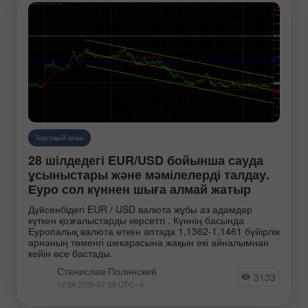
Торговый план
28 шілдедегі EUR/USD бойынша сауда
ұсыныстары және мәмілелерді талдау.
Еуро сол күннен шыға алмай жатыр
Дүйсенбідегі EUR / USD валюта жұбы аз адамдар
күткен қозғалыстарды көрсетті . Күннің басында
Еуропалық валюта өткен аптада 1,1362-1,1461 бүйірлік
арнаның төменгі шекарасына жақын екі айналымнан
кейін өсе бастады.
Станислав Полянский
3133
12:24 2026-07-29 UTC--4