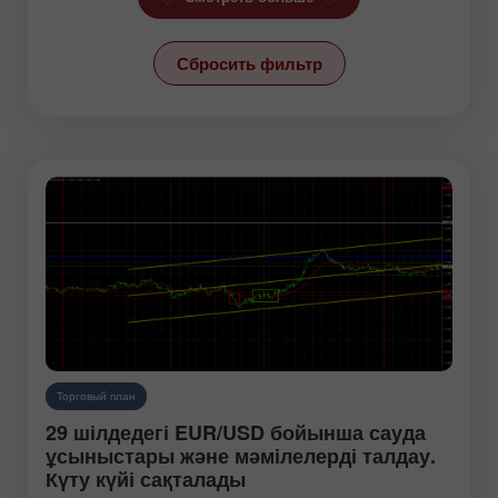
Линия тренда
Сбросить фильтр
Новости
Новости USD/RUB
Обзоры
Прогнозы
Свежак
Свечной анализ
Технический анализ
Торговый план
Торговый план
Фондовые рынки
29 шілдедегі EUR/USD бойынша сауда
Фрактальный анализ
ұсыныстары және мәмілелерді талдау.
Күту күйі сақталады
Фундаментальный анализ