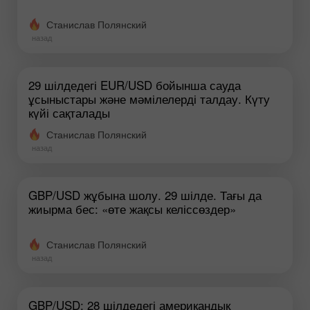
Станислав Полянский
назад
29 шілдедегі EUR/USD бойынша сауда
ұсыныстары және мәмілелерді талдау. Күту
күйі сақталады
Станислав Полянский
назад
GBP/USD жұбына шолу. 29 шілде. Тағы да
жиырма бес: «өте жақсы келіссөздер»
Станислав Полянский
назад
GBP/USD: 28 шілдедегі американдық