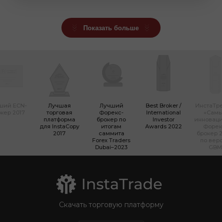
Показать больше
ший ECN-
Лучшая
Лучший
Best Broker /
ИнстаТр
кер 2017
торговая
Форекс-
International
«Сам
платформа
брокер по
Investor
инновац
для InstaCopy
итогам
Awards 2022
Форек
2017
саммита
брокер 2
Forex Traders
по вер
Dubai–2023
GBM
Скачать торговую платформу