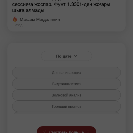
сессияға жоспар. Фунт 1.3301-ден жоғары
шыға алмады
Максим Магдалинин
назад
По дате
Для начинающих
Видеоаналитика
Волновой анализ
Горящий прогноз
Индикатор Ишимоку
Криптовалюты
Смотреть больше