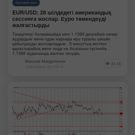
Торговый план
EUR/USD: 28 шілдедегі американдық
сессияға жоспар. Еуро төмендеуді
жалғастырды
Таңертеңгі болжамымда мен 1.1366 деңгейіне назар
аудардым және одан нарыққа кіру туралы шешім
қабылдауды жоспарладым . 5 минуттық кестені
қарастырайық және онда не болғанын түсінейік .
1.1366 ауданында жалған тесудің.
Максим Магдалинин
3118
13:35 2026-07-29 UTC--4