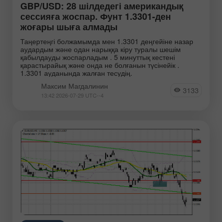
GBP/USD: 28 шілдедегі американдық
сессияға жоспар. Фунт 1.3301-ден
жоғары шыға алмады
Таңертеңгі болжамымда мен 1.3301 деңгейіне назар
аудардым және одан нарыққа кіру туралы шешім
қабылдауды жоспарладым . 5 минуттық кестені
қарастырайық және онда не болғанын түсінейік .
1.3301 ауданында жалған тесудің.
Максим Магдалинин
3133
13:42 2026-07-29 UTC--4