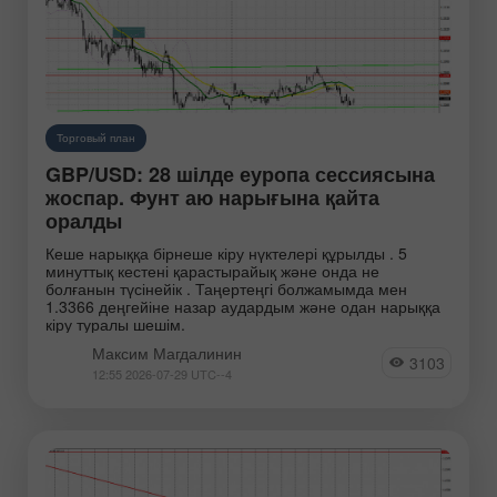
Торговый план
GBP/USD: 28 шілде еуропа сессиясына
жоспар. Фунт аю нарығына қайта
оралды
Кеше нарыққа бірнеше кіру нүктелері құрылды . 5
минуттық кестені қарастырайық және онда не
болғанын түсінейік . Таңертеңгі болжамымда мен
1.3366 деңгейіне назар аудардым және одан нарыққа
кіру туралы шешім.
Максим Магдалинин
3103
12:55 2026-07-29 UTC--4