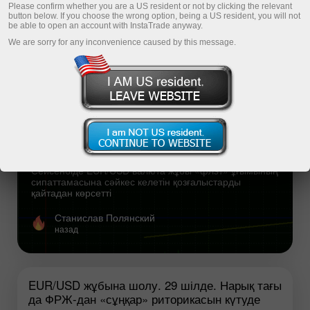
Please confirm whether you are a US resident or not by clicking the relevant
button below. If you choose the wrong option, being a US resident, you will not
Свежая аналитика
be able to open an account with InstaTrade anyway.
We are sorry for any inconvenience caused by this message.
Популярная аналитика
29 шілдедегі EUR/USD бойынша сауда
ұсыныстары және мәмілелерді талдау.
Күту күйі сақталады
Сейсенбіде EUR/USD валюта жұбы «флэт» ұғымының
сипаттамасына сәйкес келетін қозғалыстарды
қайтадан көрсетті
Станислав Полянский
назад
EUR/USD жұбына шолу. 29 шілде. Нарық тағы
да ФРЖ-дан «сұңқар» риторикасын күтуде