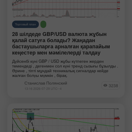
Торговый план
28 шілдеде GBP/USD валюта жұбын
қалай сатуға болады? Жаңадан
бастаушыларға арналған қарапайым
кеңестер мен мәмілелерді талдау
Дүйсенбі күні GBP / USD жұбы күтпеген жерден
төмендеді , дегенмен сол күні тренд сызығы бұзылды .
Әрине , тіпті мұндай техникалық сигналдар кейде
жалған болуы мүмкін , бірақ.
Станислав Полянский
3238
13:16 2026-07-29 UTC--4