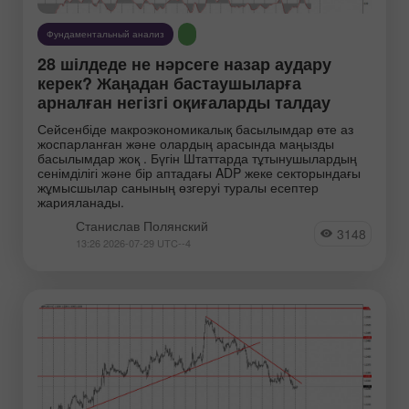
Фундаментальный анализ
28 шілдеде не нәрсеге назар аудару
керек? Жаңадан бастаушыларға
арналған негізгі оқиғаларды талдау
Сейсенбіде макроэкономикалық басылымдар өте аз
жоспарланған және олардың арасында маңызды
басылымдар жоқ . Бүгін Штаттарда тұтынушылардың
сенімділігі және бір аптадағы ADP жеке секторындағы
жұмысшылар санының өзгеруі туралы есептер
жарияланады.
Станислав Полянский
3148
13:26 2026-07-29 UTC--4