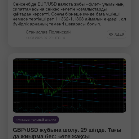
Сейсенбіде EUR/USD валюта жұбы «флэт» ұғымының
сипаттамасына сәйкес келетін қозғалыстарды
Экономика РФ
қайтадан көрсетті. Соңғы бірнеше күнде баға үшінші
немесе төртінші рет 1,1362-1,1368 аймағын өңдеді , ол
бүйірлік арнаның төменгі шекарасы болып.
Инструменты:
Станислав Полянский
3448
14:08 2026-07-29 UTC--4
EURUSD
GBPUSD
USDCHF
USDCAD
USDJPY
AUDUSD
GBPJPY
EURGBP
EURJPY
NZDUSD
EURNZD
Серебро
Золото
#CL
#USDX
Фундаментальный анализ
Аналитики:
GBP/USD жұбына шолу. 29 шілде. Тағы
да жиырма бес: «өте жақсы
Перейти на страницу аналитиков