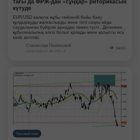
тағы да ФРЖ-дан «сұңқар» риторикасын
күтуде
EUR/USD валюта жұбы сейсенбі бойы баяу
құлдырауды жалғастырды және тіпті соңғы айда
саудаланған бүйірлік арнадан төмен түсті . Дегенмен ,
құбылмалылық әлсіз болып қалады және қалыпты өсу
қазір доллар.
Станислав Полянский
3463
13:49 2026-07-29 UTC--4
Торговый план