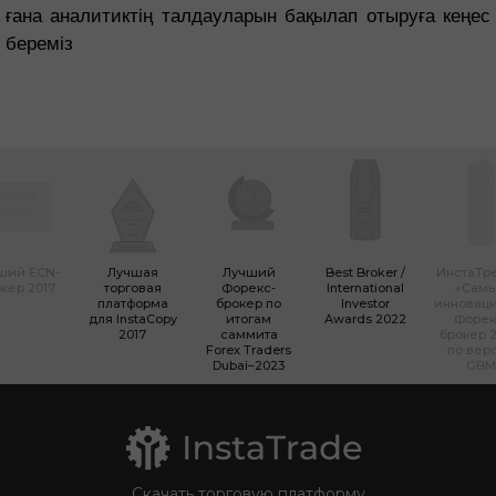
ғана аналитиктің талдауларын бақылап отыруға кеңес
береміз
ший ECN-
Лучшая
Лучший
Best Broker /
ИнстаТр
кер 2017
торговая
Форекс-
International
«Сам
платформа
брокер по
Investor
инновац
для InstaCopy
итогам
Awards 2022
Форек
2017
саммита
брокер 2
Forex Traders
по вер
Dubai–2023
GBM
Скачать торговую платформу