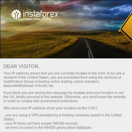
Трейдерам
Трейд аналитика
Трейд обзоры
Бейне талдау – Форекс нарығына шолу
DEAR VISITOR,
Your IP address shows that you are currently located in the USA. If you are a
ЕЖЕДНЕВНАЯ
resident of the United States, you are prohibited from using the services of
InstaFintech Group including online trading, online transfers,
ВИДЕОАНАЛИТИКА
deposit/withdrawal of funds, etc.
If you think you are seeing this message by mistake and your location is not
the US, kindly proceed to the website. Otherwise, you must leave the website
in order to comply with government restrictions.
Аналитиканы тарату
Why does your IP address show your location as the USA?
- you are using a VPN provided by a hosting company based in the United
States;
Аналитика Телеграм-ға
- your IP does not have proper WHOIS records;
- an error occurred in the WHOIS geolocation database.