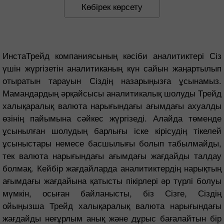
Көбірек көрсету
ИнстаТрейд компаниясының кәсіби аналитиктері Сіз
үшін жүргізетін аналитиканың күн сайын жаңартылып
отыратын тарауын Сіздің назарыңызға ұсынамыз.
Мамандардың әрқайсысы аналитикалық шолуды Трейд
халықаралық валюта нарығындағы ағымдағы ахуалды
өзінің пайымына сәйкес жүргізеді. Алайда төменде
ұсынылған шолудың барлығы іске кірісудің тікелей
ұсыныстары немесе басшылығы болып табылмайды,
тек валюта нарығындағы ағымдағы жағдайды талдау
болмақ. Кейбір жағдайларда аналитиктердің нарықтың
ағымдағы жағдайына қатысты пікірлері әр түрлі болуы
мүмкін, осыған байланысты, біз Сізге, Сіздің
ойыңызша Трейд халықаралық валюта нарығындағы
жағдайды неғұрлым анық және дұрыс бағалайтын бір