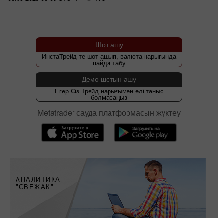
Шот ашу
ИнстаТрейд те шот ашып, валюта нарығында
пайда табу
Демо шотын ашу
Егер Сіз Трейд нарығымен әлі таныс
болмасаңыз
Metatrader сауда платформасын жүктеу
АНАЛИТИКА
"СВЕЖАК"