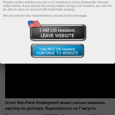
Please confirm whether you are a US resident or not by clicking the relevant
button below. If you choose the wrong option, being a US resident, you will not
be able to open an account with InstaTrade anyway.
We are sorry for any inconvenience caused by this message.
Отчет Non-Farm Employment может сильно изменить
картину по доллару. Видеопрогноз на 7 августа