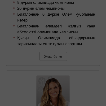
8 дүркін олимпиада чемпионы
20 дүркін әлем чемпионы
Биатлоннан 6 дүркін Әлем кубогының
иегері
Биатлоннан әлемдегі жалғыз ғана
абсолютті олимпиада чемпионы
Қысқы Олимпиада ойындарының
тарихындағы ең титулды спортшы
Жеке бетке