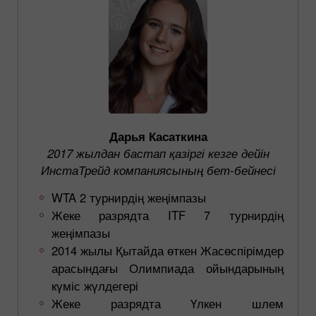
Дарья Касаткина
2017 жылдан бастап қазіргі кезге дейін
ИнстаТрейд компаниясының бет-бейнесі
WTA 2 турнирдің жеңімпазы
Жеке разрядта ITF 7 турнирдің
жеңімпазы
2014 жылы Қытайда өткен Жасөспірімдер
арасындағы Олимпиада ойындарының
күміс жүлдегері
Жеке разрядта Үлкен шлем