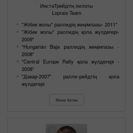
ИнстаТрейдтің пилоты
Loprais Team
"Жібек жолы" раллидің жеңімпазы- 2011"
"Жібек жолы" раллидің қола жүлдегері-
2009"
"Hungarian Baja раллидің жеңімпазы -
2008"
"Central Europe Rally қола жүлдегері -
2008"
"Дакар-2007" ралли-рейдтің қола
жүлдегері
Жеке бетке