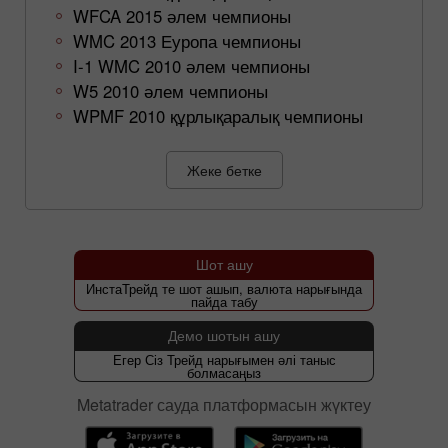
WFCA 2015 әлем чемпионы
WMC 2013 Еуропа чемпионы
I-1 WMC 2010 әлем чемпионы
W5 2010 әлем чемпионы
WPMF 2010 құрлықаралық чемпионы
Жеке бетке
Шот ашу
ИнстаТрейд те шот ашып, валюта нарығында
пайда табу
Демо шотын ашу
Егер Сіз Трейд нарығымен әлі таныс
болмасаңыз
Metatrader сауда платформасын жүктеу