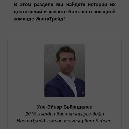
В этом разделе вы найдете истории их
достижений и узнаете больше о звездной
команде ИнстаТрейд!
Уле-Эйнар Бьёрндален
2015 жылдан бастап қазірге дейін
ИнстаТрейд компаниясының бет-бейнесі