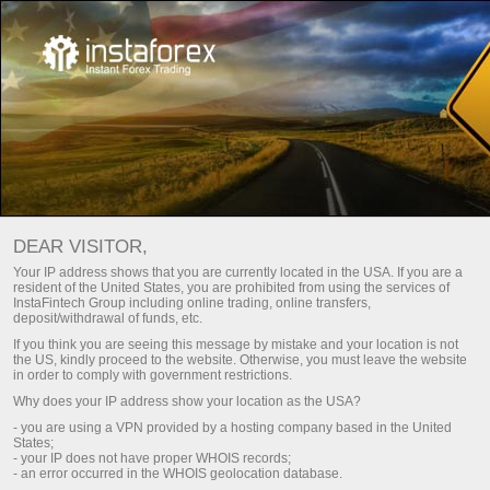
О нас
Звезды компании
DEAR VISITOR,
Звезды компании
Your IP address shows that you are currently located in the USA. If you are a
resident of the United States, you are prohibited from using the services of
InstaFintech Group including online trading, online transfers,
deposit/withdrawal of funds, etc.
Люди, которые своим трудом доказали,что
If you think you are seeing this message by mistake and your location is not
успех выбирает волевых и настойчивых!
the US, kindly proceed to the website. Otherwise, you must leave the website
in order to comply with government restrictions.
Why does your IP address show your location as the USA?
- you are using a VPN provided by a hosting company based in the United
ашу
Сауда шотын толтыру
States;
- your IP does not have proper WHOIS records;
- an error occurred in the WHOIS geolocation database.