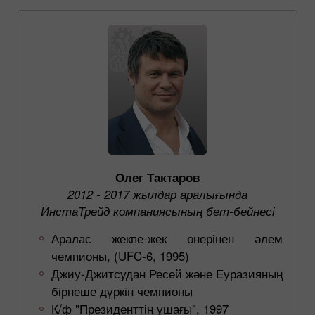
Олег Тактаров
2012 - 2017 жылдар аралығында
ИнстаТрейд компаниясының бет-бейнесі
Аралас жекпе-жек өнерінен әлем
чемпионы, (UFC-6, 1995)
Джиу-Джитсудан Ресей және Еуразияның
бірнеше дүркін чемпионы
К/ф "Президенттің ұшағы", 1997