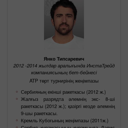
Янко Типсаревич
2012 -2014 жылдар аралығында ИнстаТрейд
компаниясының бет-бейнесі
ATP төрт турнирінің жеңімпазы
Сербияның екінші ракеткасы (2012 ж.)
Жалғыз разрядта әлемнің экс- 8-ші
ракеткасы (2012 ж.); қазіргі кезде әлемнің
9-шы ракеткасы.
Кремль Кубогының жеңімпазы (2011ж.)
Сербия құрамасының құрамында Дэвис