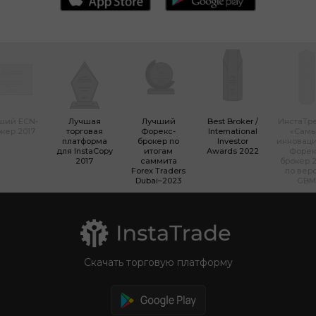
ший ECN-
Лучшая
Лучший
Best Broker /
ИнстаТр
кер 2017
торговая
Форекс-
International
«Сам
платформа
брокер по
Investor
инновац
для InstaCopy
итогам
Awards 2022
Форек
2017
саммита
брокер 2
Forex Traders
по вер
Dubai–2023
GBM
Скачать торговую платформу