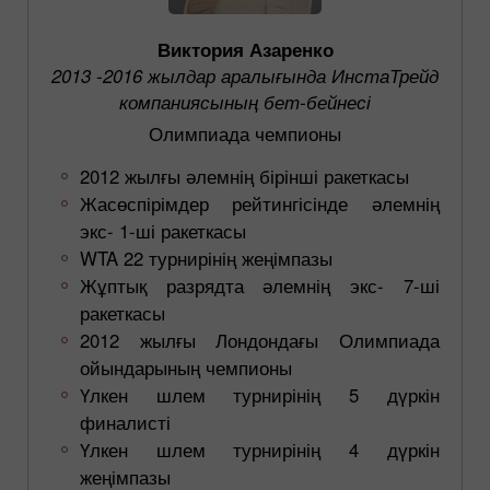
Виктория Азаренко
2013 -2016 жылдар аралығында ИнстаТрейд
компаниясының бет-бейнесі
Олимпиада чемпионы
2012 жылғы әлемнің бірінші ракеткасы
Жасөспірімдер рейтингісінде әлемнің
экс- 1-ші ракеткасы
WTA 22 турнирінің жеңімпазы
Жұптық разрядта әлемнің экс- 7-ші
ракеткасы
2012 жылғы Лондондағы Олимпиада
ойындарының чемпионы
Үлкен шлем турнирінің 5 дүркін
финалисті
Үлкен шлем турнирінің 4 дүркін
жеңімпазы