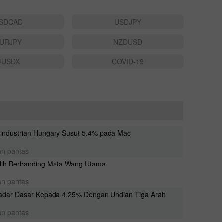
SDCAD
USDJPY
URJPY
NZDUSD
#USDX
COVID-19
industrian Hungary Susut 5.4% pada Mac
2025-0
14:55
an pantas
ulih Berbanding Mata Wang Utama
2025-0
14:30
an pantas
adar Dasar Kepada 4.25% Dengan Undian Tiga Arah
2025-0
14:28
an pantas