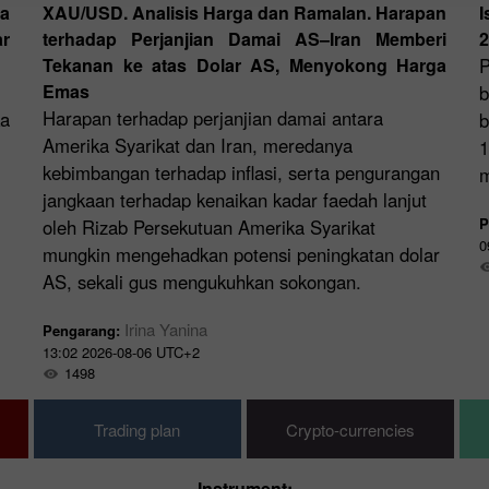
da
XAU/USD. Analisis Harga dan Ramalan. Harapan
r
terhadap Perjanjian Damai AS–Iran Memberi
2
Tekanan ke atas Dolar AS, Menyokong Harga
P
Emas
b
Harapan terhadap perjanjian damai antara
ka
b
Amerika Syarikat dan Iran, meredanya
1
kebimbangan terhadap inflasi, serta pengurangan
m
jangkaan terhadap kenaikan kadar faedah lanjut
P
oleh Rizab Persekutuan Amerika Syarikat
0
mungkin mengehadkan potensi peningkatan dolar
AS, sekali gus mengukuhkan sokongan.
Irina Yanina
Pengarang:
13:02 2026-08-06 UTC+2
1498
Trading plan
Crypto-currencies
Instrument: