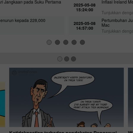
Dari Jangkaan pada Suku Pertama
Inflasi Ireland 
2025-05-08
15:24:00
Tunjukkan deng
enurun kepada 228,000
Pertumbuhan Ju
2025-05-08
Mac
14:57:00
Tunjukkan deng
Ketidakpastian terhadap pendekatan Pengerusi
W