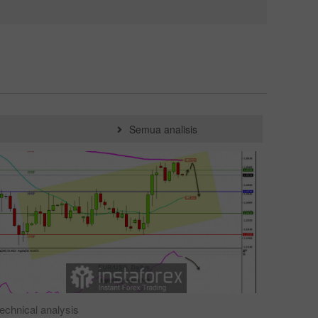
Semua analisis
echnical analysis
Jenis ana