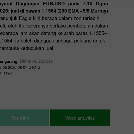
Isyarat Dagangan EUR/USD pada 7-10 Ogos
EURUS
026: jual di bawah 1.1564 (200 EMA - 5/8 Murray)
Pedag
enunjuk Eagle kini berada dalam zon terlebih
Dagang
EURUSD
eli; oleh itu, sekiranya berlaku pembetulan dalam
Pedaga
eberapa jam akan datang ke arah paras 1.1555–
Dagang
.1564, ia boleh dianggap sebagai peluang untuk
embuka kedudukan jual.
Pengara
09:23 20
Dimitrios Zappas
engarang:
1183
9:05 2026-08-07 UTC+2
1198
Trend line
Video analytics