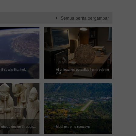
Semua berita bergambar
 8 straits that hold
AI unleashes potential: from reviving
lost...
f chess design through...
Most extreme runways