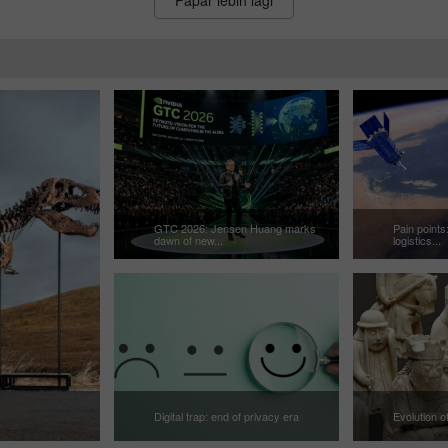
GTC 2026: Jensen Huang marks
Pain points:
dawn of new...
logistics...
Digital trap: end of privacy era
Evolution o