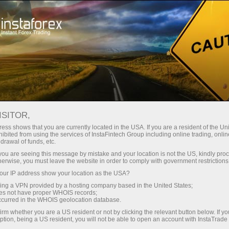
ukaan akaun segera
Platform dagangan
Bahagian Pedagang
Bahagian Rakan Niaga
Perkhidmatan Sy
Baharu
rayaan di seluruh dunia
AN SAMBUTAN PERAYAAN DI SE
ISITOR,
ess shows that you are currently located in the USA. If you are a resident of the Uni
ibited from using the services of InstaFintech Group including online trading, online
drawal of funds, etc.
Membuat deposit
Pengeluaran wang
k you are seeing this message by mistake and your location is not the US, kindly pro
herwise, you must leave the website in order to comply with government restrictions
ur IP address show your location as the USA?
sing a VPN provided by a hosting company based in the United States;
Cuti Umum dan Sa
oes not have proper WHOIS records;
occurred in the WHOIS geolocation database.
dunia
irm whether you are a US resident or not by clicking the relevant button below. If y
ption, being a US resident, you will not be able to open an account with InstaTrad