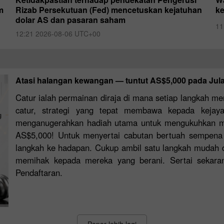
m
Rizab Persekutuan (Fed) mencetuskan kejatuhan
ke
dolar AS dan pasaran saham
11
12:21 2026-08-06 UTC+00
Atasi halangan kewangan — tuntut AS$5,000 pada Julai
Catur ialah permainan diraja di mana setiap langkah me
catur, strategi yang tepat membawa kepada kejay
menganugerahkan hadiah utama untuk mengukuhkan m
AS$5,000! Untuk menyertai cabutan bertuah sempena 
langkah ke hadapan. Cukup ambil satu langkah mudah 
memihak kepada mereka yang berani. Sertai sekara
Pendaftaran.
Papar lebih lagi