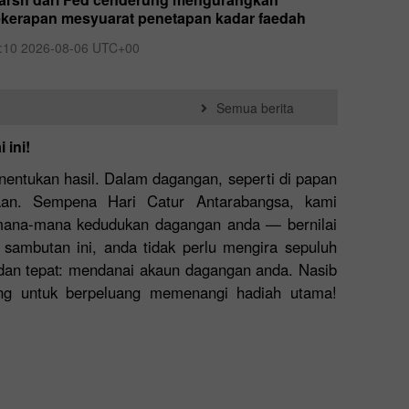
kerapan mesyuarat penetapan kadar faedah
Syarikat
persaha
:10 2026-08-06 UTC+00
02:28 20
Semua berita
 ini!
nentukan hasil. Dalam dagangan, seperti di papan
aan. Sempena Hari Catur Antarabangsa, kami
ana-mana kedudukan dagangan anda — bernilai
sambutan ini, anda tidak perlu mengira sepuluh
dan tepat: mendanai akaun dagangan anda. Nasib
ng untuk berpeluang memenangi hadiah utama!