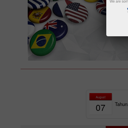
We are sorr
August
Tahun
07