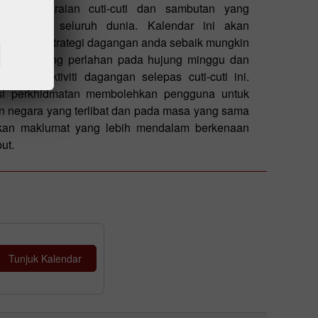
 penyenaraian cuti-cuti dan sambutan yang
cayaan di seluruh dunia. Kalendar ini akan
suaikan strategi dagangan anda sebaik mungkin
gangan yang perlahan pada hujung minggu dan
a bagi aktiviti dagangan selepas cuti-cuti ini.
si perkhidmatan membolehkan pengguna untuk
 negara yang terlibat dan pada masa yang sama
kan maklumat yang lebih mendalam berkenaan
ut.