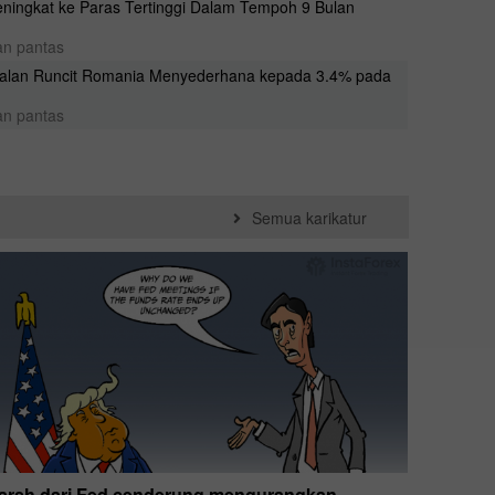
Meningkat ke Paras Tertinggi Dalam Tempoh 9 Bulan
2025-0
13:51
an pantas
alan Runcit Romania Menyederhana kepada 3.4% pada
2025-0
13:39
an pantas
Semua karikatur
arsh dari Fed cenderung mengurangkan
Donald 