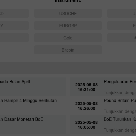
SD
USDCHF
U
PY
EURGBP
E
r
Gold
Bitcoin
ada Bulan April
Pengeluaran Per
2025-05-08
16:31:00
Tunjukkan deng
h Hampir 4 Minggu Berikutan
Pound Britain P
2025-05-08
16:26:00
Tunjukkan deng
an Dasar Monetari BoE
BoE Turunkan K
2025-05-08
16:05:00
Tunjukkan deng