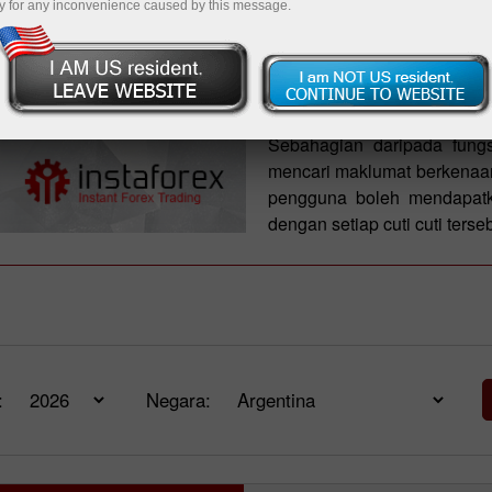
y for any inconvenience caused by this message.
Halaman ini mengandungi
disambut mengikut keper
membantu anda untuk menye
dengan mengambil kira da
peningkatan pada hari bias
Sebahagian daripada fung
mencari maklumat berkenaan
pengguna boleh mendapat
dengan setiap cuti cuti terseb
:
Negara: