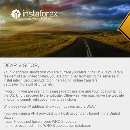
Главная
Трейдерам
Трейдерам ИнстаТрейд
DEAR VISITOR,
Раздел для тех, кто уже работает на рынке. Здесь
Your IP address shows that you are currently located in the USA. If you are a
resident of the United States, you are prohibited from using the services of
представлен перечень наших сервисов, инструментов,
InstaFintech Group including online trading, online transfers,
торговых условий в компании ИнстаТрейд, бонусов,
deposit/withdrawal of funds, etc.
способы вывода и пополнения счета, аналитика,
If you think you are seeing this message by mistake and your location is not
графики, видеообзоры, горячие новости, конкурсы и
the US, kindly proceed to the website. Otherwise, you must leave the website
in order to comply with government restrictions.
акции, спортивные проекты ИнстаТрейд и обучение.
Why does your IP address show your location as the USA?
- you are using a VPN provided by a hosting company based in the United
States;
Зарегистрировать личный аккаунт
- your IP does not have proper WHOIS records;
- an error occurred in the WHOIS geolocation database.