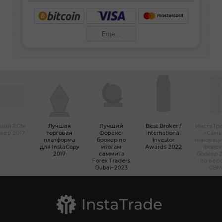
Еще...
ший ECN-
Лучшая
Лучший
Best Broker /
ИнстаТр
кер 2017
торговая
Форекс-
International
«Сам
платформа
брокер по
Investor
инновац
для InstaCopy
итогам
Awards 2022
Форек
2017
саммита
брокер 2
Forex Traders
по вер
Dubai–2023
GBM