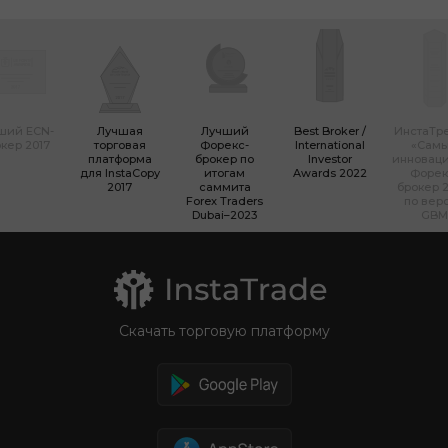
ший ECN-
Лучшая
Лучший
Best Broker /
ИнстаТр
кер 2017
торговая
Форекс-
International
«Сам
платформа
брокер по
Investor
инновац
для InstaCopy
итогам
Awards 2022
Форек
2017
саммита
брокер 2
Forex Traders
по вер
Dubai–2023
GBM
Скачать торговую платформу