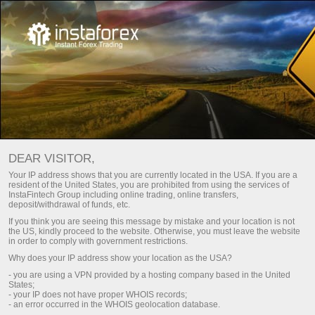
DEAR VISITOR,
Your IP address shows that you are currently located in the USA. If you are a
resident of the United States, you are prohibited from using the services of
InstaFintech Group including online trading, online transfers,
deposit/withdrawal of funds, etc.
If you think you are seeing this message by mistake and your location is not
the US, kindly proceed to the website. Otherwise, you must leave the website
in order to comply with government restrictions.
Why does your IP address show your location as the USA?
- you are using a VPN provided by a hosting company based in the United
States;
- your IP does not have proper WHOIS records;
- an error occurred in the WHOIS geolocation database.