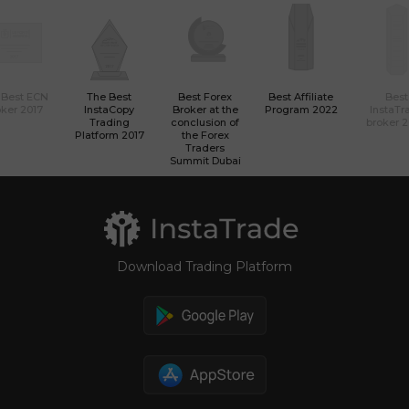
 Best ECN
The Best
Best Forex
Best Affiliate
Best
ker 2017
InstaCopy
Broker at the
Program 2022
InstaTr
Trading
conclusion of
broker 
Platform 2017
the Forex
Traders
Summit Dubai
Download Trading Platform