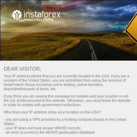
Principal
About us
Awards
Nural do reconhecimento da InstaTrade
DEAR VISITOR,
A InstaTrade é uma das marcas líderes globais no forex. As
Your IP address shows that you are currently located in the USA. If you are a
resident of the United States, you are prohibited from using the services of
empresas por trás da marca InstaTrade têm uma posição
InstaFintech Group including online trading, online transfers,
competitiva firme em todos os principais segmentos. O
deposit/withdrawal of funds, etc.
grupo de empresas recebeu vários prêmios prestigiosos de
If you think you are seeing this message by mistake and your location is not
revistas de negócios e projetos de exposição especializada
the US, kindly proceed to the website. Otherwise, you must leave the website
in order to comply with government restrictions.
por sua perfeita qualidade, segurança, abordagem inovadora
Why does your IP address show your location as the USA?
e uma ampla seleção de serviços e ofertas.
- you are using a VPN provided by a hosting company based in the United
States;
- your IP does not have proper WHOIS records;
Registre uma conta pessoal
- an error occurred in the WHOIS geolocation database.