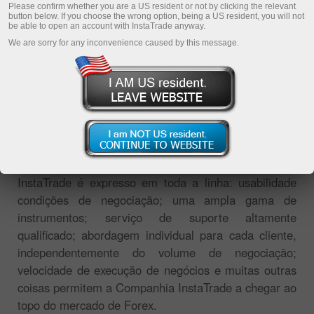
Please confirm whether you are a US resident or not by clicking the relevant
button below. If you choose the wrong option, being a US resident, you will not
be able to open an account with InstaTrade anyway.
We are sorry for any inconvenience caused by this message.
O broker internacional InstaTrade sempre se esforça
para oferecer aos seus clientes e parceiros os
serviços da mais alta qualidade. O alto nível da
InstaTrade é expresso em toda a linha: usabilidade
condições de negociação; uma ampla gama de
instrumentos; serviço de suporte altamente
qualificado; abordagem individual para cada cliente,
independentemente do volume de negociação;
velocidade de execução de negócios e muitas outras
coisas permitem a Companhia InstaTrade a chegar ao
topo do mercado de Forex.