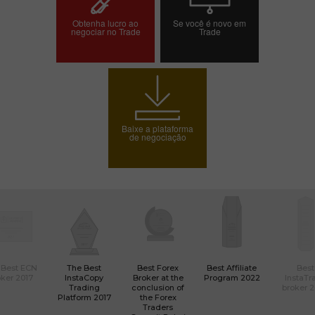
Obtenha lucro ao
Se você é novo em
negociar no Trade
Trade
Abrir conta de
Abrir conta demo
negociação
Baixe a plataforma
de negociação
 Best ECN
The Best
Best Forex
Best Affiliate
Best
ker 2017
InstaCopy
Broker at the
Program 2022
InstaTr
Trading
conclusion of
broker 
Platform 2017
the Forex
Traders