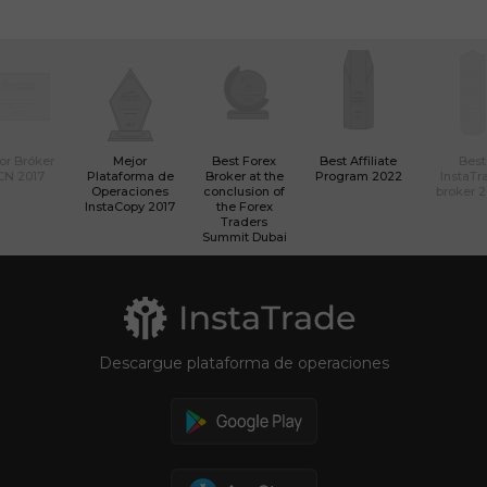
or Bróker
Mejor
Best Forex
Best Affiliate
Best
CN 2017
Plataforma de
Broker at the
Program 2022
InstaTr
Operaciones
conclusion of
broker 
InstaCopy 2017
the Forex
Traders
Summit Dubai
Descargue plataforma de operaciones