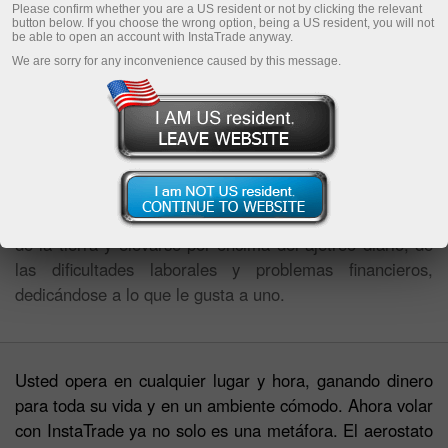
Please confirm whether you are a US resident or not by clicking the relevant
button below. If you choose the wrong option, being a US resident, you will not
be able to open an account with InstaTrade anyway.
We are sorry for any inconvenience caused by this message.
El verano del año 2012 durante el Rally internacional de
traders, InstaTrade demostró un nuevo aerostato con el
logotipo de marca InstaTrade.
El trading con InstaTrade es una posibilidad de despegar
de la tierra y elevarse por encima del ajetreo diario, de
las dificultades laborales y problemas financieros,
dedicándose a lo que le gusta a uno.
Usted opera en cualquier lugar y hora, ganando dinero
para toda su vida y en un ambiente cómodo. Ahora volar
con InstaTrade ya no solo es una metáfora. El aerostato