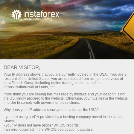
INSTATRADE MÁS CERCA AL SOL
DEAR VISITOR,
Abrir una cuenta de operaciones
Your IP address shows that you are currently located in the USA. If you are a
resident of the United States, you are prohibited from using the services of
InstaFintech Group including online trading, online transfers,
deposit/withdrawal of funds, etc.
Abrir una cuenta demo
If you think you are seeing this message by mistake and your location is not
the US, kindly proceed to the website. Otherwise, you must leave the website
in order to comply with government restrictions.
Why does your IP address show your location as the USA?
- you are using a VPN provided by a hosting company based in the United
States;
- your IP does not have proper WHOIS records;
- an error occurred in the WHOIS geolocation database.