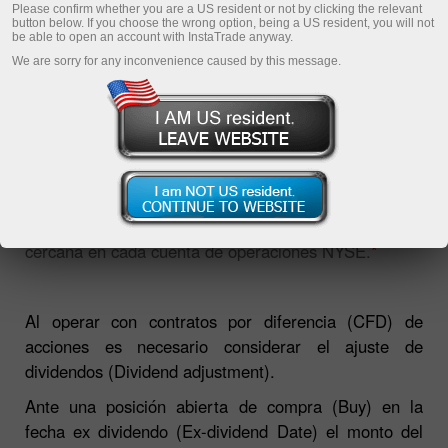
Please confirm whether you are a US resident or not by clicking the relevant
button below. If you choose the wrong option, being a US resident, you will not
be able to open an account with InstaTrade anyway.
We are sorry for any inconvenience caused by this message.
La sección será útil para los que comercian con
Share CFDs. La página contiene la lista de
dividendos e información sobre la fecha de pago más
cercana en cada cuenta de operaciones NYSE.
*
Al operar con contratos por diferencia (CFD) de
acciones es necesario considerar el ajuste de
dividendos (Dividend adjustment).
Ante una posición abierta de compra (Buy) en la
fecha ex dividendo (Ex-dividend Date) el monto del