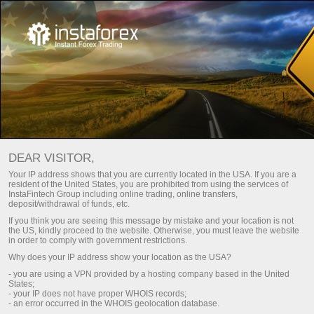
For Traders
Dividend calculator
DEAR VISITOR,
Your IP address shows that you are currently located in the USA. If you are a
DIVIDEND CALCULATOR
resident of the United States, you are prohibited from using the services of
InstaFintech Group including online trading, online transfers,
deposit/withdrawal of funds, etc.
If you think you are seeing this message by mistake and your location is not
Realizar depósito
Reti
the US, kindly proceed to the website. Otherwise, you must leave the website
in order to comply with government restrictions.
Why does your IP address show your location as the USA?
- you are using a VPN provided by a hosting company based in the United
States;
- your IP does not have proper WHOIS records;
- an error occurred in the WHOIS geolocation database.