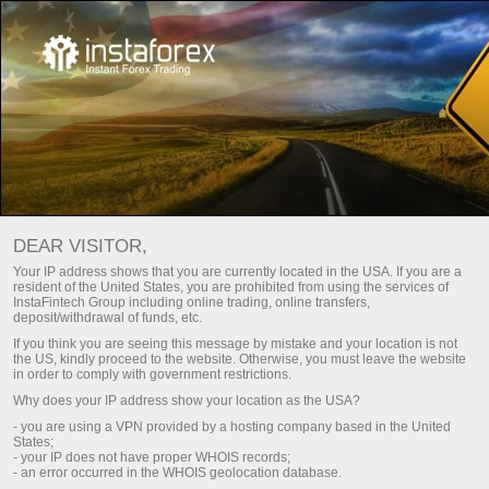
PLATAFORMA DE NEGOCIACIÓN EN
DEAR VISITOR,
LÍNEA INSTAGEAR
Your IP address shows that you are currently located in the USA. If you are a
resident of the United States, you are prohibited from using the services of
InstaFintech Group including online trading, online transfers,
Descargue la plataforma de operaciones Metatrader
deposit/withdrawal of funds, etc.
If you think you are seeing this message by mistake and your location is not
the US, kindly proceed to the website. Otherwise, you must leave the website
in order to comply with government restrictions.
Why does your IP address show your location as the USA?
PLATAFORMA DE
- you are using a VPN provided by a hosting company based in the United
States;
NEGOCIACIÓN INSTAGEAR
- your IP does not have proper WHOIS records;
- an error occurred in the WHOIS geolocation database.