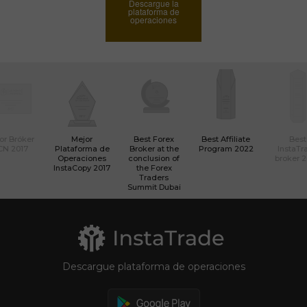
Descargue la
plataforma de
operaciones
or Bróker
Mejor
Best Forex
Best Affiliate
Best
CN 2017
Plataforma de
Broker at the
Program 2022
InstaTr
Operaciones
conclusion of
broker 
InstaCopy 2017
the Forex
Traders
Summit Dubai
Descargue plataforma de operaciones