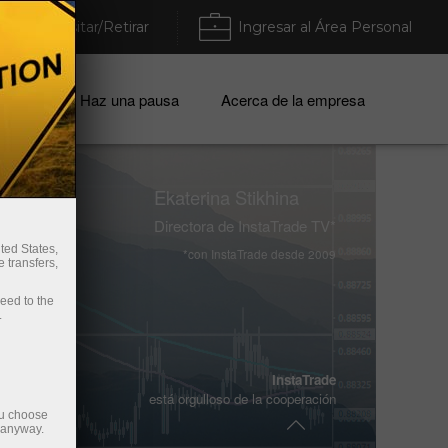
Depositar/Retirar
Ingresar al Área Personal
mpresa
Haz una pausa
Acerca de la empresa
Ekaterina Stikhina
Directora de InstaTrade TV*
ted States,
*con InstaTrade desde 2009
 transfers,
Vladimir Moravcik
Dos veces campeón mundial de
ceed to the
Enfusion 2017/2018
.
Ales Loprais
InstaTrade
está orgulloso de la cooperación
participante anual del legendario
ou choose
Rally Dakar
e anyway.