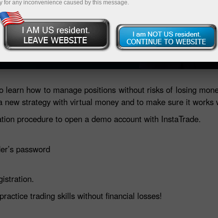
y for any inconvenience caused by this message.
Métodos de depósito / retiro de fondos
Depositar dinero
Retirar diner
 learn how to manage positions without risks of losing mone
a new strategy with virtual money and to make sure it works 
ation procedure to open a demo account with InstaTrade.
er’s password
gistration.
ctice trading skills without financial losses!