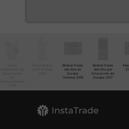
Mejor
Mejor Bróker
Bróker Forex
Bróker Forex
Mej
Plataforma de
ECN en Asia
del Año en
del Año por
E
Operaciones
2018
Europa
Innovación de
de
Oriental 2018
Europa 2017
Criptomonedas
2018