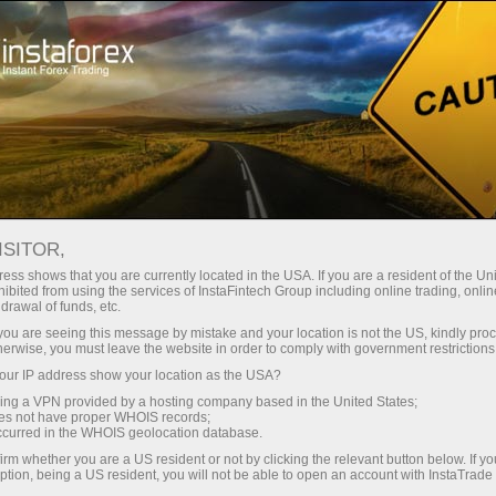
stantánea de la cuenta
Plataforma comercial
Para principiantes
Para Socios
Servicios de e
mo
ISITOR,
ess shows that you are currently located in the USA. If you are a resident of the Uni
isks at all.
ibited from using the services of InstaFintech Group including online trading, online
drawal of funds, etc.
t deposited
k you are seeing this message by mistake and your location is not the US, kindly pro
ional trading
herwise, you must leave the website in order to comply with government restrictions
w minutes. As
ur IP address show your location as the USA?
 get started
sing a VPN provided by a hosting company based in the United States;
splayed with
oes not have proper WHOIS records;
occurred in the WHOIS geolocation database.
irm whether you are a US resident or not by clicking the relevant button below. If y
ading on the
ption, being a US resident, you will not be able to open an account with InstaTrad