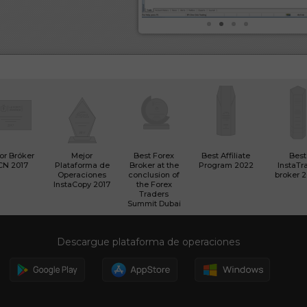
or Bróker
Mejor
Best Forex
Best Affiliate
Best
CN 2017
Plataforma de
Broker at the
Program 2022
InstaTr
Operaciones
conclusion of
broker 
InstaCopy 2017
the Forex
Traders
Summit Dubai
Descargue plataforma de operaciones