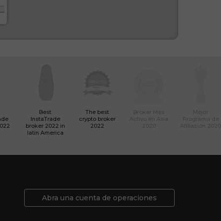
Best
The best
Bróker Más
Mejor
ade
InstaTrade
crypto broker
Activo en Asia
Programa de
2022
broker 2022 in
2022
2020
Afiliación 2020
latin America
Abra una cuenta de operaciones