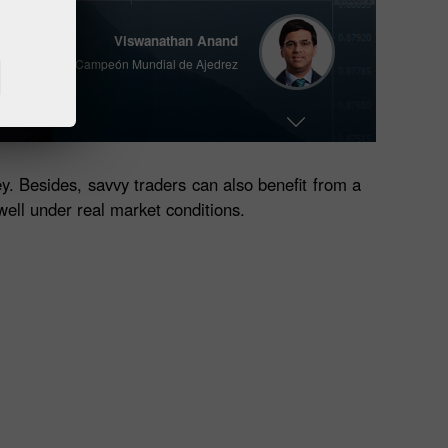
Viswanathan Anand
15° Campeón Mundial de Ajedrez
Operaciones en el navegador
o
Vladimir Moravcik
Dos veces campeón mundial de
Enfusion 2017/2018
y. Besides, savvy traders can also benefit from a
well under real market conditions.
Ales Loprais
participante anual del legendario
Rally Dakar