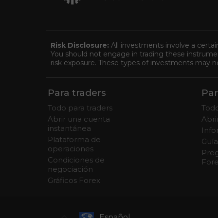
Risk Disclosure:
All investments involve a certai
You should not engage in trading these instrument
risk exposure. These types of investments may not 
Para traders
Par
Todo para traders
Todo
Abrir una cuenta
Abr
instantánea
Info
Plataforma de
Guía
operaciones
Preg
Condiciones de
For
negociación
Gráficos Forex
Español