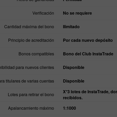
Verificación
No se requiere
Cantidad máxima del bono
Ilimitado
Principio de acreditación
Por cada nuevo depósito
Bonos compatibles
Bono del Club InstaTrade
ibilidad para nuevos clientes
Disponible
ra titulares de varias cuentas
Disponible
X*3 lotes de InstaTrade, donde X es la cantidad total de todos los bonos
Lotes para retirar el bono
recibidos.
Apalancamiento máximo
1:1000