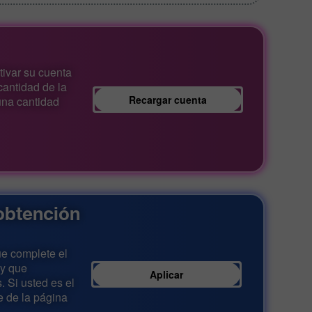
tivar su cuenta
cantidad de la
Recargar cuenta
una cantidad
 obtención
ue complete el
 y que
Aplicar
. Si usted es el
ce de la página