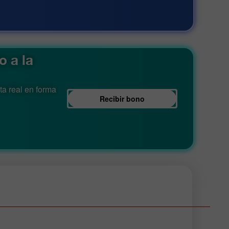
o a la
ta real en forma
Recibir bono