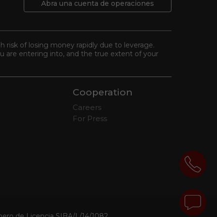
Abra una cuenta de operaciones
gh risk of losing money rapidly due to leverage.
 are entering into, and the true extent of your
Cooperation
Careers
For Press
mero de Licencia SIBA/L/14/1082