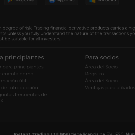
n degree of risk. Trading financial derivative products carries a hi
s unless you fully understand the nature of the transactions you
be suitable for all investors.
a principiantes
Para socios
 para principiantes
Área del Socio
ir cuenta demo
Registro
rmación útil
Área del Socio
 de Introducción
Ventajas para afiliados
untas frecuentes de
ex
Instant Trading Ltd (BVI)
tiene licencia de BVI FSC, Nú