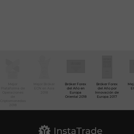
Mejor
Mejor Bróker
Bróker Forex
Bróker Forex
Mej
Plataforma de
ECN en Asia
del Año en
del Año por
E
Operaciones
2018
Europa
Innovación de
de
Oriental 2018
Europa 2017
Criptomonedas
2018