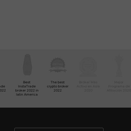
Best
The best
Bróker Más
Mejor
ade
InstaTrade
crypto broker
Activo en Asia
Programa de
2022
broker 2022 in
2022
2020
Afiliación 2020
latin America