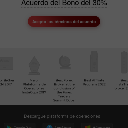
Acuerdo del Bono del 30%
Acepto los términos del acuerdo
or Bróker
Mejor
Best Forex
Best Affiliate
Best
CN 2017
Plataforma de
Broker at the
Program 2022
InstaTr
Operaciones
conclusion of
broker 
InstaCopy 2017
the Forex
Traders
Summit Dubai
Descargue plataforma de operaciones