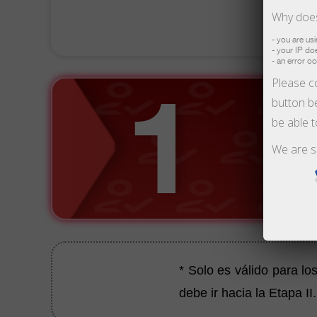
Why does
- you are us
- your IP d
- an error o
Please co
button be
be able 
We are s
* Solo es válido para lo
debe ir hacia la Etapa II.