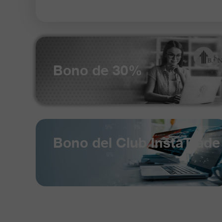
Bono de 30%
Bono del Club InstaTrade