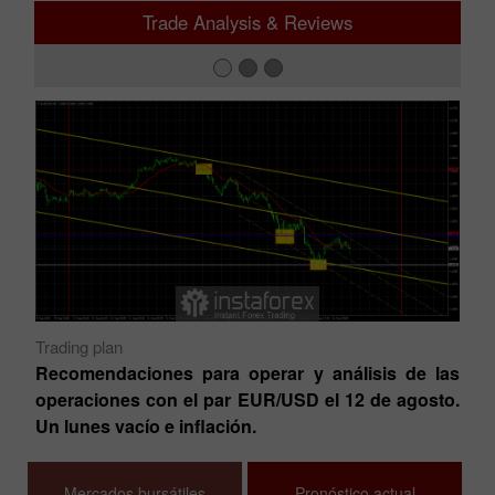
Trade Analysis & Reviews
Trading plan
Fu
ump
Recomendaciones para operar y análisis de las
An
ez
operaciones con el par EUR/USD el 12 de agosto.
es
Un lunes vacío e inflación.