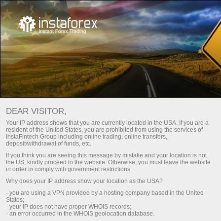
Principal
Soporte
Para la prensa
Preguntas del periodista
DEAR VISITOR,
Estamos dispuestos a responderle a todas las preguntas
Your IP address shows that you are currently located in the USA. If you are a
relacionadas al trabajo del grupo de compañías InstaFintech:
resident of the United States, you are prohibited from using the services of
InstaFintech Group including online trading, online transfers,
comentarios, noticias, entrevistas, fotografías, anuncios,
deposit/withdrawal of funds, etc.
hechos. Este servicio es disponible solo para periodistas y
If you think you are seeing this message by mistake and your location is not
representantes de los medios de comunicación.
the US, kindly proceed to the website. Otherwise, you must leave the website
in order to comply with government restrictions.
Con todo gusto le brindaremos toda la información necesaria
Why does your IP address show your location as the USA?
en la forma más rápida posible.
- you are using a VPN provided by a hosting company based in the United
States;
- your IP does not have proper WHOIS records;
Contáctenos
- an error occurred in the WHOIS geolocation database.