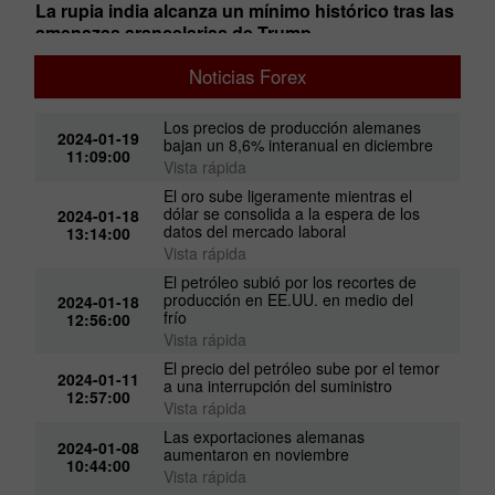
e
La rupia india alcanza un mínimo histórico tras las
​B
amenazas arancelarias de Trump
re
05:08 2025-08-08 UTC+00
05
Noticias Forex
e
Los precios de producción alemanes
2024-01-19
bajan un 8,6% interanual en diciembre
11:09:00
Vista rápida
El oro sube ligeramente mientras el
dólar se consolida a la espera de los
2024-01-18
datos del mercado laboral
13:14:00
Vista rápida
El petróleo subió por los recortes de
producción en EE.UU. en medio del
2024-01-18
frío
12:56:00
Vista rápida
El precio del petróleo sube por el temor
2024-01-11
a una interrupción del suministro
12:57:00
Vista rápida
Las exportaciones alemanas
2024-01-08
aumentaron en noviembre
10:44:00
Vista rápida