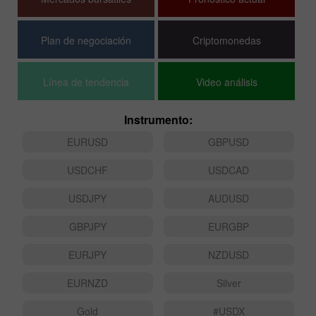
Mercados bursátiles
Pronóstico actual
Plan de negociación
Criptomonedas
Línea de tendencia
Video análisis
Instrumento:
EURUSD
GBPUSD
USDCHF
USDCAD
USDJPY
AUDUSD
GBPJPY
EURGBP
EURJPY
NZDUSD
EURNZD
Silver
Gold
#USDX