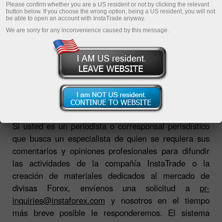
Please confirm whether you are a US resident or not by clicking the relevant
button below. If you choose the wrong option, being a US resident, you will not
be able to open an account with InstaTrade anyway.
Descargue la plataforma de operaciones
We are sorry for any inconvenience caused by this message.
Si usted es un periodista o corresponsal perisdístico
que busca un especialista de quien se requiera sus
comentarios y opiniones profesionales para difundir
las actividades de la compañía InstaTrade o la
creación de materiales dedicados al mercado de
divisas Forex, envíenos una solicitud a
pr-
inquiries@instaforex.com
y nosotros en el tiempo
más breve posible le responderemos. El sistema