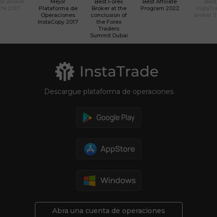
or Bróker
Mejor
Best Forex
Best Affiliate
Best
CN 2017
Plataforma de
Broker at the
Program 2022
InstaTr
Operaciones
conclusion of
broker 
InstaCopy 2017
the Forex
Traders
Summit Dubai
Descargue plataforma de operaciones
Abra una cuenta de operaciones